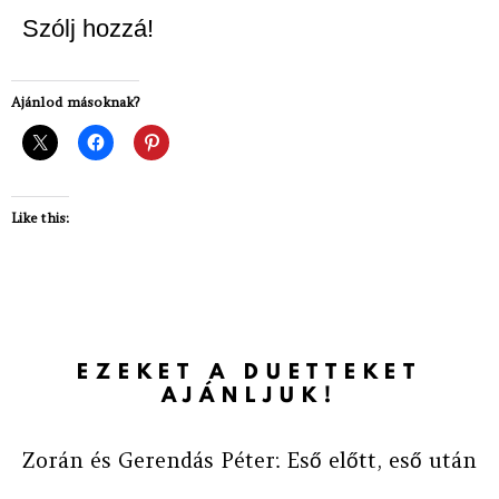
Szólj hozzá!
Ajánlod másoknak?
Like this:
EZEKET A DUETTEKET
AJÁNLJUK!
Zorán és Gerendás Péter: Eső előtt, eső után