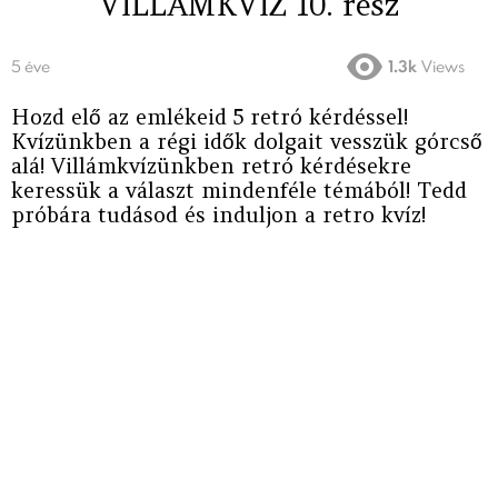
VILLÁMKVÍZ 10. rész
5 éve
1.3k
Views
Hozd elő az emlékeid 5 retró kérdéssel!
Kvízünkben a régi idők dolgait vesszük górcső
alá! Villámkvízünkben retró kérdésekre
keressük a választ mindenféle témából! Tedd
próbára tudásod és induljon a retro kvíz!