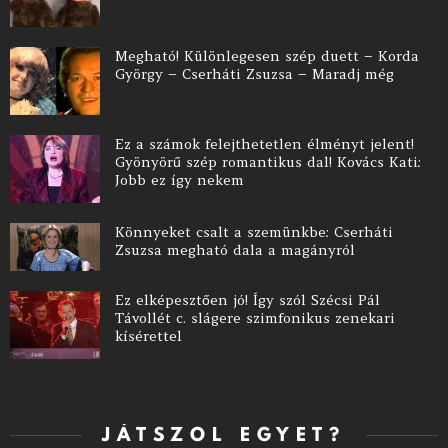
Megható! Különlegesen szép duett – Korda
György – Cserháti Zsuzsa – Maradj még
Ez a számok felejthetetlen élményt jelent!
Gyönyörű szép romantikus dal! Kovács Kati:
Jobb ez így nekem
Könnyeket csalt a szemünkbe: Cserháti
Zsuzsa megható dala a magányról
Ez elképesztően jó! Így szól Szécsi Pál
Távollét c. slágere szimfonikus zenekari
kísérettel
JÁTSZOL EGYET?