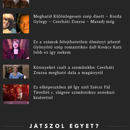
Megható! Különlegesen szép duett – Korda
György – Cserháti Zsuzsa – Maradj még
Ez a számok felejthetetlen élményt jelent!
Gyönyörű szép romantikus dal! Kovács Kati:
Jobb ez így nekem
Könnyeket csalt a szemünkbe: Cserháti
Zsuzsa megható dala a magányról
Ez elképesztően jó! Így szól Szécsi Pál
Távollét c. slágere szimfonikus zenekari
kísérettel
JÁTSZOL EGYET?