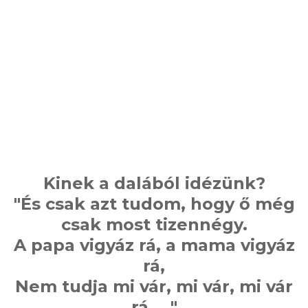
Kinek a dalából idézünk?
"És csak azt tudom, hogy ő még
csak most tizennégy.
A papa vigyáz rá, a mama vigyáz
rá,
Nem tudja mi vár, mi vár, mi vár
rá..…"