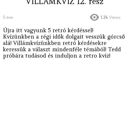
VILLÁMKVÍZ 12. rész
5 éve
1.3k
Views
Újra itt vagyunk 5 retró kérdéssel!
Kvízünkben a régi idők dolgait vesszük górcső
alá! Villámkvízünkben retró kérdésekre
keressük a választ mindenféle témából! Tedd
próbára tudásod és induljon a retro kvíz!