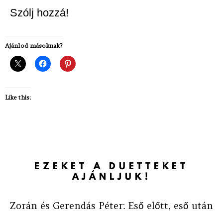
Szólj hozzá!
Ajánlod másoknak?
Like this:
EZEKET A DUETTEKET
AJÁNLJUK!
Zorán és Gerendás Péter: Eső előtt, eső után