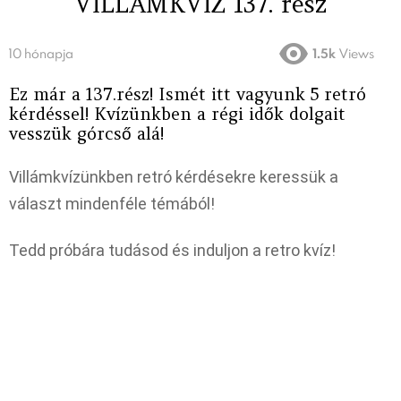
VILLÁMKVÍZ 137. rész
10 hónapja
1.5k
Views
Ez már a 137.rész! Ismét itt vagyunk 5 retró
kérdéssel! Kvízünkben a régi idők dolgait
vesszük górcső alá!
Villámkvízünkben retró kérdésekre keressük a
választ mindenféle témából!
Tedd próbára tudásod és induljon a retro kvíz!