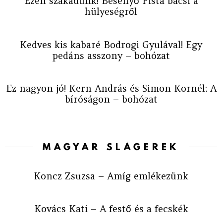
Ezen szakadunk! Besenyő Pista bácsi a
hülyeségről
Kedves kis kabaré Bodrogi Gyulával! Egy
pedáns asszony – bohózat
Ez nagyon jó! Kern András és Simon Kornél: A
bíróságon – bohózat
MAGYAR SLÁGEREK
Koncz Zsuzsa – Amíg emlékezünk
Kovács Kati – A festő és a fecskék