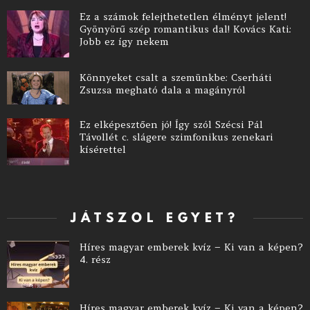
Ez a számok felejthetetlen élményt jelent!
Gyönyörű szép romantikus dal! Kovács Kati:
Jobb ez így nekem
Könnyeket csalt a szemünkbe: Cserháti
Zsuzsa megható dala a magányról
Ez elképesztően jó! Így szól Szécsi Pál
Távollét c. slágere szimfonikus zenekari
kísérettel
JÁTSZOL EGYET?
Híres magyar emberek kvíz – Ki van a képen?
4. rész
Híres magyar emberek kvíz – Ki van a képen?