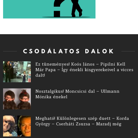
CSODÁLATOS DALOK
Ez tüneményes! Koós János – Pipilni Kell
Már Papa – Így énekli kisgyerekeivel a vicces
dalt!
Nosztalgikus! Moncsicsi dal – Ullmann
Mónika énekel
Megható! Különlegesen szép duett – Korda
György – Cserháti Zsuzsa – Maradj még