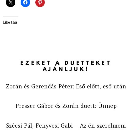
Like this:
EZEKET A DUETTEKET
AJÁNLJUK!
Zorán és Gerendás Péter: Eső előtt, eső után
Presser Gábor és Zorán duett: Ünnep
Szécsi Pál, Fenyvesi Gabi – Az én szerelmem