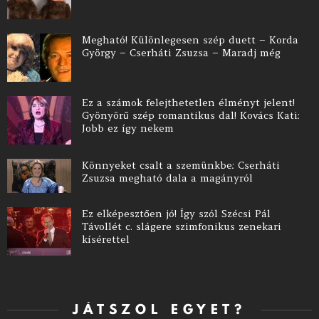
Megható! Különlegesen szép duett – Korda
György – Cserháti Zsuzsa – Maradj még
Ez a számok felejthetetlen élményt jelent!
Gyönyörű szép romantikus dal! Kovács Kati:
Jobb ez így nekem
Könnyeket csalt a szemünkbe: Cserháti
Zsuzsa megható dala a magányról
Ez elképesztően jó! Így szól Szécsi Pál
Távollét c. slágere szimfonikus zenekari
kísérettel
JÁTSZOL EGYET?