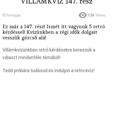
VILLÁMKVÍZ 147. rész
10 hónapja
1.5k
Views
Ez már a 147. rész! Ismét itt vagyunk 5 retró
kérdéssel! Kvízünkben a régi idők dolgait
vesszük górcső alá!
Villámkvízünkben retró kérdésekre keressük a
választ mindenféle témából!
Tedd próbára tudásod és induljon a retro kvíz!