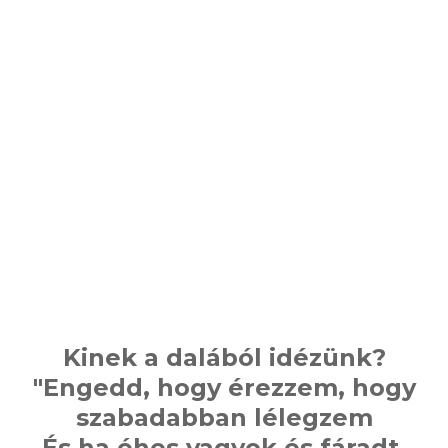
Kinek a dalából idézünk?
"Engedd, hogy érezzem, hogy
szabadabban lélegzem
És ha éhes vagyok és fáradt,