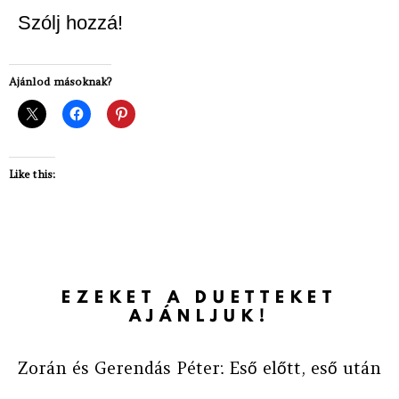
Szólj hozzá!
Ajánlod másoknak?
Like this:
EZEKET A DUETTEKET
AJÁNLJUK!
Zorán és Gerendás Péter: Eső előtt, eső után