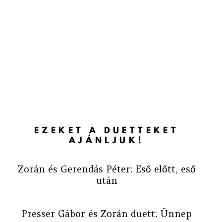
EZEKET A DUETTEKET
AJÁNLJUK!
Zorán és Gerendás Péter: Eső előtt, eső
után
Presser Gábor és Zorán duett: Ünnep