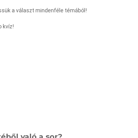
ssük a választ mindenféle témából!
 kvíz!
éből való a sor?