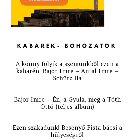
KABARÉK- BOHÓZATOK
A könny folyik a szemünkből ezen a
kabarén! Bajor Imre – Antal Imre –
Schütz Ila
Bajor Imre – Én, a Gyula, meg a Tóth
Ottó (teljes album)
Ezen szakadunk! Besenyő Pista bácsi a
hülyeségről