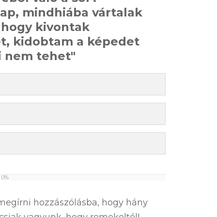
ap, mindhiába vártalak
hogy kivontak
t, kidobtam a képedet
i nem tehet"
0%
l megírni hozzászólásba, hogy hány
áncsiak vagyunk, hogy remekeltél!