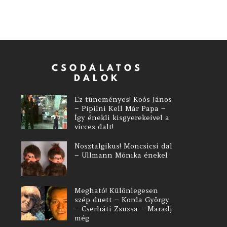
CSODÁLATOS
DALOK
Ez tüneményes! Koós János
– Pipilni Kell Már Papa –
Így énekli kisgyerekeivel a
vicces dalt!
Nosztalgikus! Moncsicsi dal
– Ullmann Mónika énekel
Megható! Különlegesen
szép duett – Korda György
– Cserháti Zsuzsa – Maradj
még