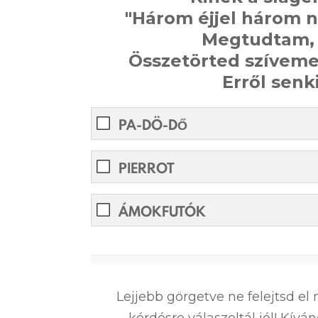
"Három éjjel három n
Megtudtam, 
Összetörted szíveme
Erről senk
PA-DÖ-DŐ
PIERROT
ÁMOKFUTÓK
0%
Lejjebb görgetve ne felejtsd e
kérdésre válaszoltál jól! Kív