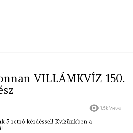
-onnan VILLÁMKVÍZ 150.
ész
1.5k
Views
nk 5 retró kérdéssel! Kvízünkben a
!