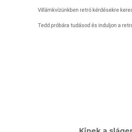
Villámkvízünkben retró kérdésekre kere
Tedd próbára tudásod és induljon a retro
Kinek a sláger