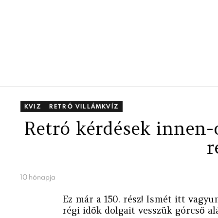
KVIZ
RETRÓ VILLÁMKVÍZ
Retró kérdések innen
r
10 hónapja
Ez már a 150. rész! Ismét itt vagyu
régi idők dolgait vesszük górcső alá