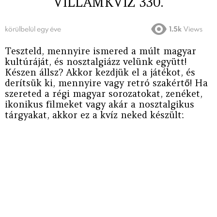
VILLÁMKVÍZ 330.
körülbelül egy éve
1.5k
Views
Teszteld, mennyire ismered a múlt magyar
kultúráját, és nosztalgiázz velünk együtt!
Készen állsz? Akkor kezdjük el a játékot, és
derítsük ki, mennyire vagy retró szakértő! Ha
szereted a régi magyar sorozatokat, zenéket,
ikonikus filmeket vagy akár a nosztalgikus
tárgyakat, akkor ez a kvíz neked készült: