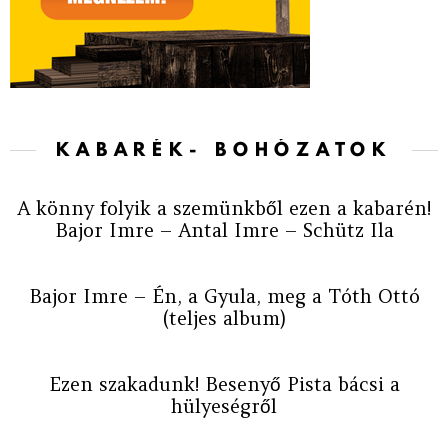
KABARÉK- BOHÓZATOK
A könny folyik a szemünkből ezen a kabarén!
Bajor Imre – Antal Imre – Schütz Ila
Bajor Imre – Én, a Gyula, meg a Tóth Ottó
(teljes album)
Ezen szakadunk! Besenyő Pista bácsi a
hülyeségről