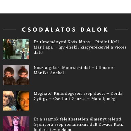
CSODÁLATOS DALOK
Ez tüneményes! Koós János – Pipilni Kell
Már Papa – Így énekli kisgyerekeivel a vicces
dalt!
Nosztalgikus! Moncsicsi dal – Ullmann
Mónika énekel
Megható! Különlegesen szép duett – Korda
György – Cserháti Zsuzsa – Maradj még
Ez a számok felejthetetlen élményt jelent!
Gyönyörű szép romantikus dal! Kovács Kati:
Jobb ez így nekem