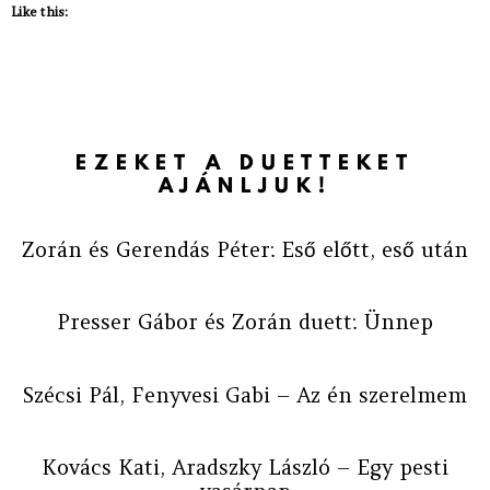
Like this:
EZEKET A DUETTEKET
AJÁNLJUK!
Zorán és Gerendás Péter: Eső előtt, eső után
Presser Gábor és Zorán duett: Ünnep
Szécsi Pál, Fenyvesi Gabi – Az én szerelmem
Kovács Kati, Aradszky László – Egy pesti