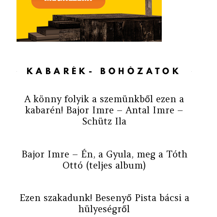
KABARÉK- BOHÓZATOK
A könny folyik a szemünkből ezen a
kabarén! Bajor Imre – Antal Imre –
Schütz Ila
Bajor Imre – Én, a Gyula, meg a Tóth
Ottó (teljes album)
Ezen szakadunk! Besenyő Pista bácsi a
hülyeségről