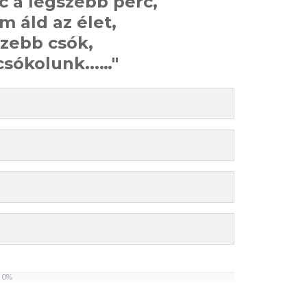
c a legszebb perc,
 áld az élet,
szebb csók,
csókolunk...…"
0%