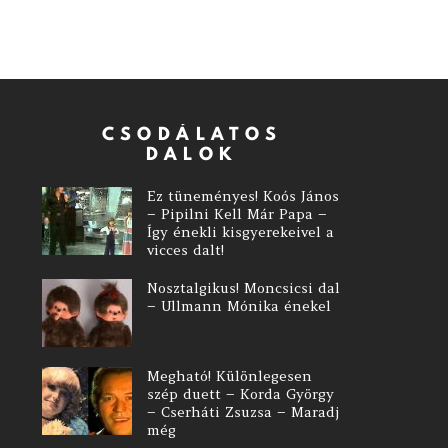
CSODÁLATOS
DALOK
Ez tüneményes! Koós János
– Pipilni Kell Már Papa –
Így énekli kisgyerekeivel a
vicces dalt!
Nosztalgikus! Moncsicsi dal
– Ullmann Mónika énekel
Megható! Különlegesen
szép duett – Korda György
– Cserháti Zsuzsa – Maradj
még