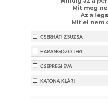
"Mindig az a per
Mit meg nem
Az a leg
Mit el nem 
CSERHÁTI ZSUZSA
HARANGOZÓ TERI
CSEPREGI ÉVA
KATONA KLÁRI
0%