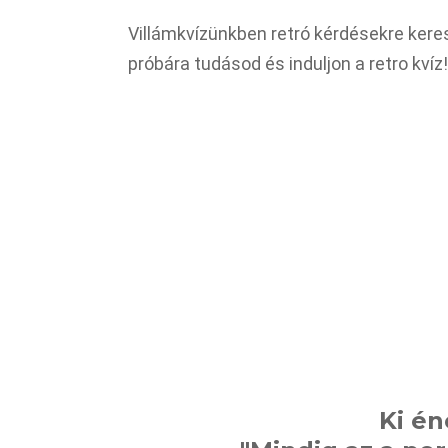
Villámkvízünkben retró kérdésekre kere
próbára tudásod és induljon a retro kvíz!
Ki én