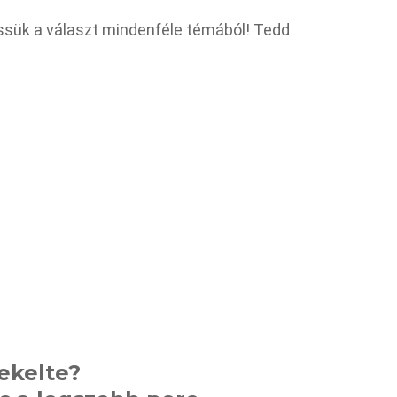
ssük a választ mindenféle témából! Tedd
ekelte?