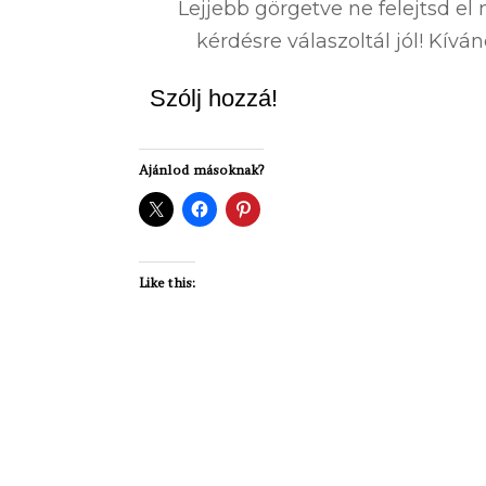
Lejjebb görgetve ne felejtsd e
kérdésre válaszoltál jól! Kív
Szólj hozzá!
Ajánlod másoknak?
Like this: