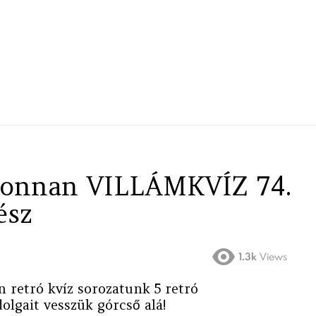
n-onnan VILLÁMKVÍZ 74.
ész
1.3k
Views
n retró kvíz sorozatunk 5 retró
olgait vesszük górcső alá!