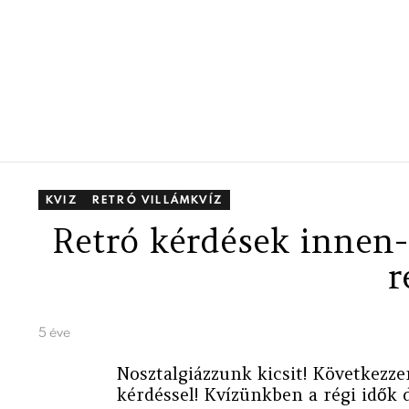
KVIZ
RETRÓ VILLÁMKVÍZ
Retró kérdések inne
r
5 éve
Nosztalgiázzunk kicsit! Következze
kérdéssel! Kvízünkben a régi idők d