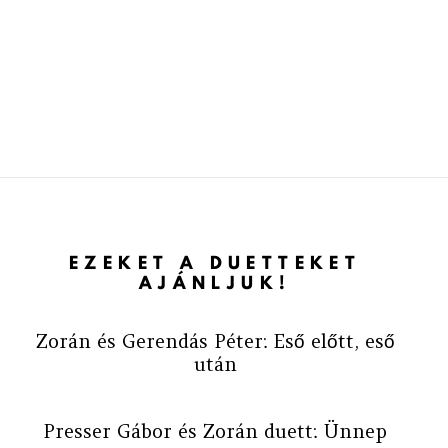
EZEKET A DUETTEKET
AJÁNLJUK!
Zorán és Gerendás Péter: Eső előtt, eső
után
Presser Gábor és Zorán duett: Ünnep