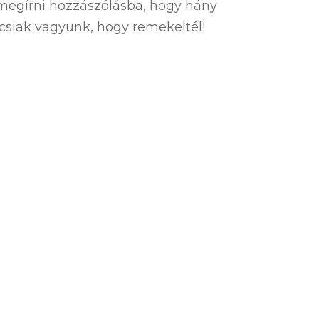
l megírni hozzászólásba, hogy hány
áncsiak vagyunk, hogy remekeltél!