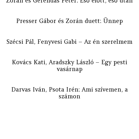
Zorán és Gerendás Péter: Eső előtt, eső után
Presser Gábor és Zorán duett: Ünnep
Szécsi Pál, Fenyvesi Gabi – Az én szerelmem
Kovács Kati, Aradszky László – Egy pesti
vasárnap
Darvas Iván, Psota Irén: Ami szívemen, a
számon