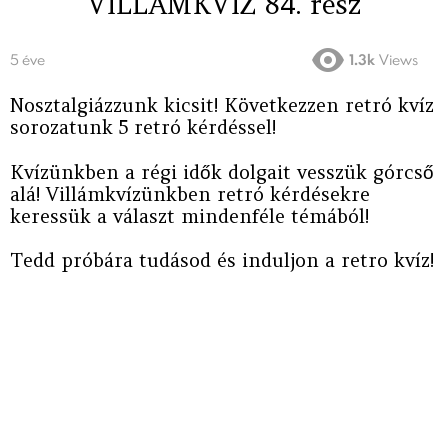
VILLÁMKVÍZ 84. rész
5 éve
1.3k
Views
Nosztalgiázzunk kicsit! Következzen retró kvíz
sorozatunk 5 retró kérdéssel!
Kvízünkben a régi idők dolgait vesszük górcső
alá! Villámkvízünkben retró kérdésekre
keressük a választ mindenféle témából!
Tedd próbára tudásod és induljon a retro kvíz!