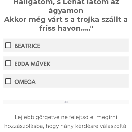
Hallgatom, s Lénát látom az
ágyamon
Akkor még várt s a trojka szállt a
friss havon..…"
BEATRICE
EDDA MŰVEK
OMEGA
0%
0%
Lejjebb görgetve ne felejtsd el megírni
hozzászólásba, hogy hány kérdésre válaszoltál