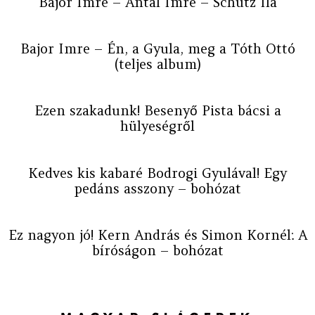
Bajor Imre – Antal Imre – Schütz Ila
Bajor Imre – Én, a Gyula, meg a Tóth Ottó
(teljes album)
Ezen szakadunk! Besenyő Pista bácsi a
hülyeségről
Kedves kis kabaré Bodrogi Gyulával! Egy
pedáns asszony – bohózat
Ez nagyon jó! Kern András és Simon Kornél: A
bíróságon – bohózat