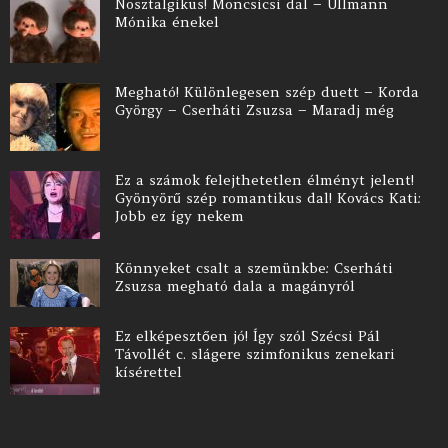
Nosztalgikus! Moncsicsi dal – Ullmann
Mónika énekel
Megható! Különlegesen szép duett – Korda
György – Cserháti Zsuzsa – Maradj még
Ez a számok felejthetetlen élményt jelent!
Gyönyörű szép romantikus dal! Kovács Kati:
Jobb ez így nekem
Könnyeket csalt a szemünkbe: Cserháti
Zsuzsa megható dala a magányról
Ez elképesztően jó! Így szól Szécsi Pál
Távollét c. slágere szimfonikus zenekari
kísérettel