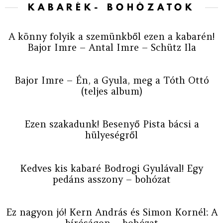
KABARÉK- BOHÓZATOK
A könny folyik a szemünkből ezen a kabarén!
Bajor Imre – Antal Imre – Schütz Ila
Bajor Imre – Én, a Gyula, meg a Tóth Ottó
(teljes album)
Ezen szakadunk! Besenyő Pista bácsi a
hülyeségről
Kedves kis kabaré Bodrogi Gyulával! Egy
pedáns asszony – bohózat
Ez nagyon jó! Kern András és Simon Kornél: A
bíróságon – bohózat