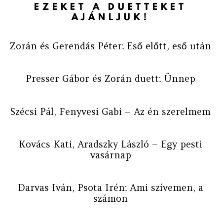
EZEKET A DUETTEKET
AJÁNLJUK!
Zorán és Gerendás Péter: Eső előtt, eső után
Presser Gábor és Zorán duett: Ünnep
Szécsi Pál, Fenyvesi Gabi – Az én szerelmem
Kovács Kati, Aradszky László – Egy pesti
vasárnap
Darvas Iván, Psota Irén: Ami szívemen, a
számon