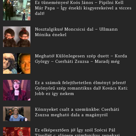
Ez tüneményes! Koós János – Pipilni Kell
Már Papa – Így énekli kisgyerekeivel a vicces
dalt!
Nosztalgikus! Moncsicsi dal – Ullmann
Mónika énekel
Megható! Különlegesen szép duett – Korda
György – Cserháti Zsuzsa – Maradj még
Ez a számok felejthetetlen élményt jelent!
Gyönyörű szép romantikus dal! Kovács Kati:
Jobb ez így nekem
Könnyeket csalt a szemünkbe: Cserháti
Zsuzsa megható dala a magányról
Ez elképesztően jó! Így szól Szécsi Pál
Távollét c. slágere szimfonikus zenekari