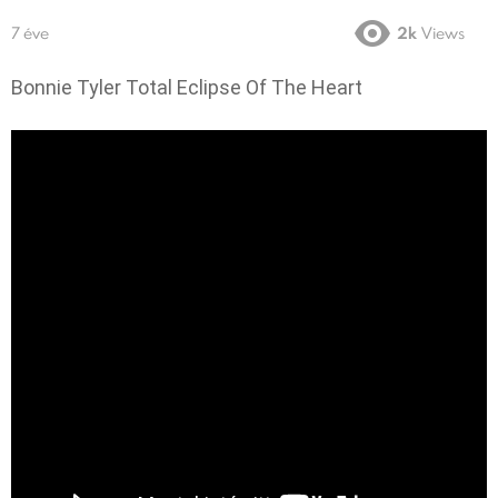
7 éve
2k
Views
Bonnie Tyler Total Eclipse Of The Heart