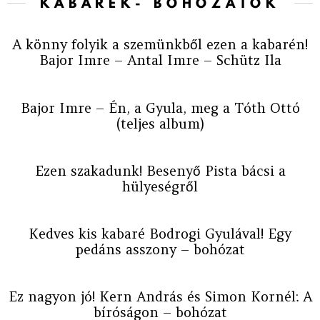
KABARÉK- BOHÓZATOK
A könny folyik a szemünkből ezen a kabarén!
Bajor Imre – Antal Imre – Schütz Ila
Bajor Imre – Én, a Gyula, meg a Tóth Ottó
(teljes album)
Ezen szakadunk! Besenyő Pista bácsi a
hülyeségről
Kedves kis kabaré Bodrogi Gyulával! Egy
pedáns asszony – bohózat
Ez nagyon jó! Kern András és Simon Kornél: A
bíróságon – bohózat