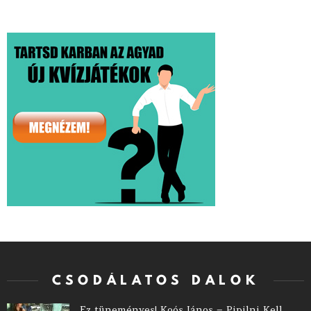
CSODÁLATOS DALOK
Ez tüneményes! Koós János – Pipilni Kell