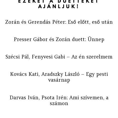
EZEKET A DUETTEKET
AJÁNLJUK!
Zorán és Gerendás Péter: Eső előtt, eső után
Presser Gábor és Zorán duett: Ünnep
Szécsi Pál, Fenyvesi Gabi – Az én szerelmem
Kovács Kati, Aradszky László – Egy pesti
vasárnap
Darvas Iván, Psota Irén: Ami szívemen, a
számon