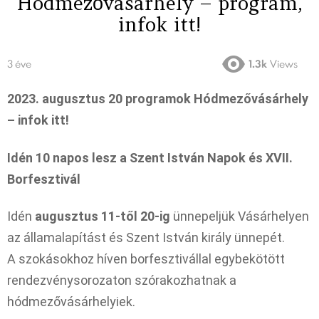
Hódmezővásárhely – program,
infok itt!
3 éve
1.3k
Views
2023. augusztus 20 programok Hódmezővásárhely
– infok itt!
Idén 10 napos lesz a Szent István Napok és XVII.
Borfesztivál
Idén
augusztus 11-től 20-ig
ünnepeljük Vásárhelyen
az államalapítást és Szent István király ünnepét.
A szokásokhoz híven borfesztivállal egybekötött
rendezvénysorozaton szórakozhatnak a
hódmezővásárhelyiek.