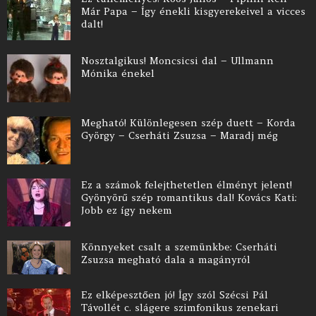
Már Papa – Így énekli kisgyerekeivel a vicces
dalt!
Nosztalgikus! Moncsicsi dal – Ullmann
Mónika énekel
Megható! Különlegesen szép duett – Korda
György – Cserháti Zsuzsa – Maradj még
Ez a számok felejthetetlen élményt jelent!
Gyönyörű szép romantikus dal! Kovács Kati:
Jobb ez így nekem
Könnyeket csalt a szemünkbe: Cserháti
Zsuzsa megható dala a magányról
Ez elképesztően jó! Így szól Szécsi Pál
Távollét c. slágere szimfonikus zenekari