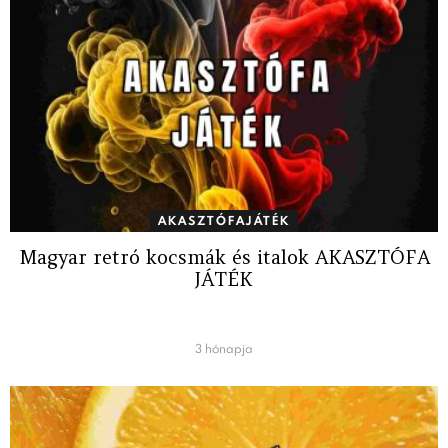
AKASZTÓFAJÁTÉK
Magyar retró kocsmák és italok AKASZTÓFA
JÁTÉK
3 hónapja