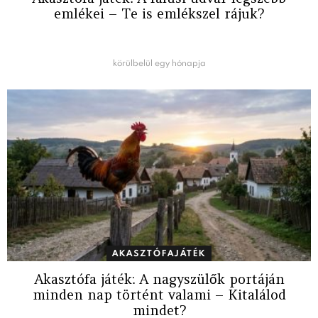
emlékei – Te is emlékszel rájuk?
körülbelül egy hónapja
AKASZTÓFAJÁTÉK
Akasztófa játék: A nagyszülők portáján
minden nap történt valami – Kitalálod
mindet?