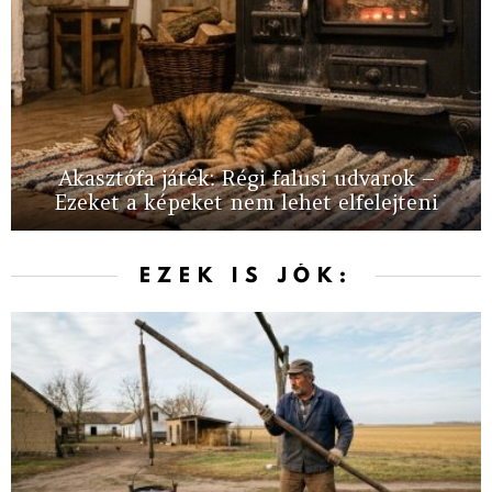
Akasztófa játék: Régi falusi udvarok –
Ezeket a képeket nem lehet elfelejteni
EZEK IS JÓK: