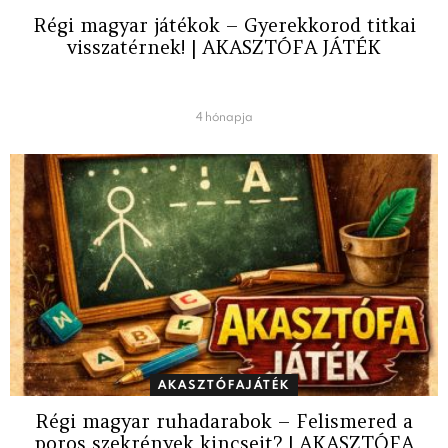
Régi magyar játékok – Gyerekkorod titkai
visszatérnek! | AKASZTÓFA JÁTÉK
4 hónapja
AKASZTÓFAJÁTÉK
Régi magyar ruhadarabok – Felismered a
poros szekrények kincseit? | AKASZTÓFA