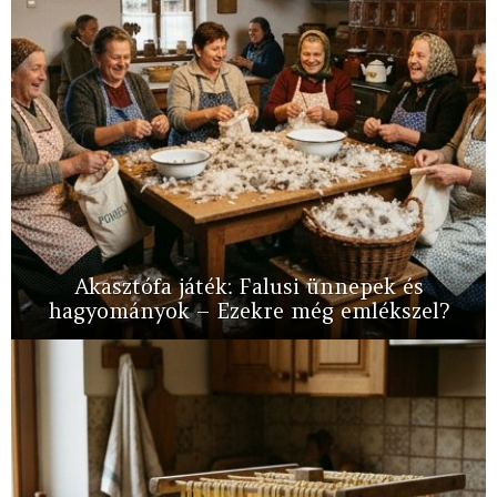
Akasztófa játék: Falusi ünnepek és
hagyományok – Ezekre még emlékszel?