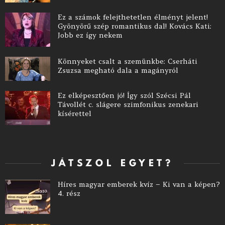
Ez a számok felejthetetlen élményt jelent!
Gyönyörű szép romantikus dal! Kovács Kati:
Jobb ez így nekem
Könnyeket csalt a szemünkbe: Cserháti
Zsuzsa megható dala a magányról
Ez elképesztően jó! Így szól Szécsi Pál
Távollét c. slágere szimfonikus zenekari
kísérettel
JÁTSZOL EGYET?
Híres magyar emberek kvíz – Ki van a képen?
4. rész