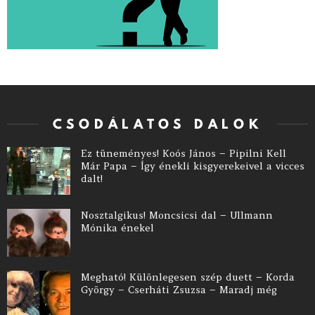
CSODÁLATOS DALOK
Ez tüneményes! Koós János – Pipilni Kell
Már Papa – Így énekli kisgyerekeivel a vicces
dalt!
Nosztalgikus! Moncsicsi dal – Ullmann
Mónika énekel
Megható! Különlegesen szép duett – Korda
György – Cserháti Zsuzsa – Maradj még