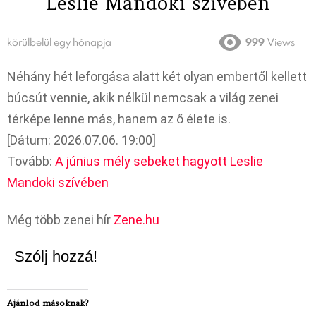
Leslie Mandoki szívében
körülbelül egy hónapja
999
Views
Néhány hét leforgása alatt két olyan embertől kellett
búcsút vennie, akik nélkül nemcsak a világ zenei
térképe lenne más, hanem az ő élete is.
[Dátum: 2026.07.06. 19:00]
Tovább:
A június mély sebeket hagyott Leslie
Mandoki szívében
Még több zenei hír
Zene.hu
Szólj hozzá!
Ajánlod másoknak?