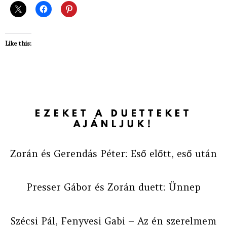
Like this:
EZEKET A DUETTEKET
AJÁNLJUK!
Zorán és Gerendás Péter: Eső előtt, eső után
Presser Gábor és Zorán duett: Ünnep
Szécsi Pál, Fenyvesi Gabi – Az én szerelmem