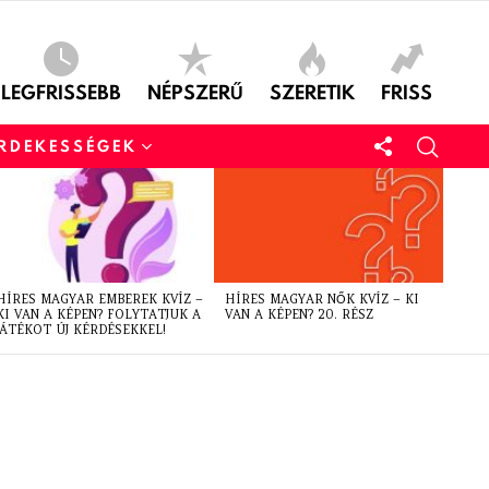
LEGFRISSEBB
NÉPSZERŰ
SZERETIK
FRISS
ÉRDEKESSÉGEK
HÍRES MAGYAR EMBEREK KVÍZ –
HÍRES MAGYAR NŐK KVÍZ – KI
KI VAN A KÉPEN? FOLYTATJUK A
VAN A KÉPEN? 20. RÉSZ
JÁTÉKOT ÚJ KÉRDÉSEKKEL!