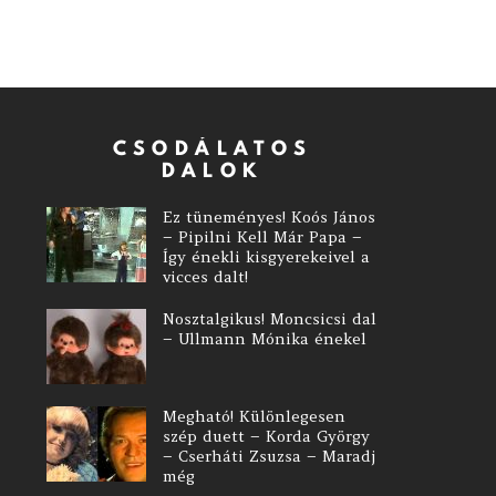
CSODÁLATOS
DALOK
Ez tüneményes! Koós János
– Pipilni Kell Már Papa –
Így énekli kisgyerekeivel a
vicces dalt!
Nosztalgikus! Moncsicsi dal
– Ullmann Mónika énekel
Megható! Különlegesen
szép duett – Korda György
– Cserháti Zsuzsa – Maradj
még