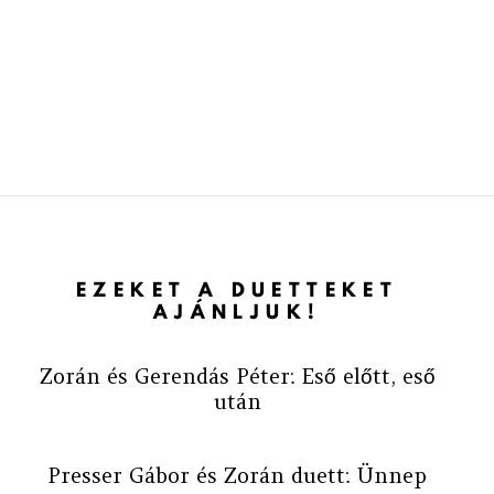
EZEKET A DUETTEKET
AJÁNLJUK!
Zorán és Gerendás Péter: Eső előtt, eső
után
Presser Gábor és Zorán duett: Ünnep