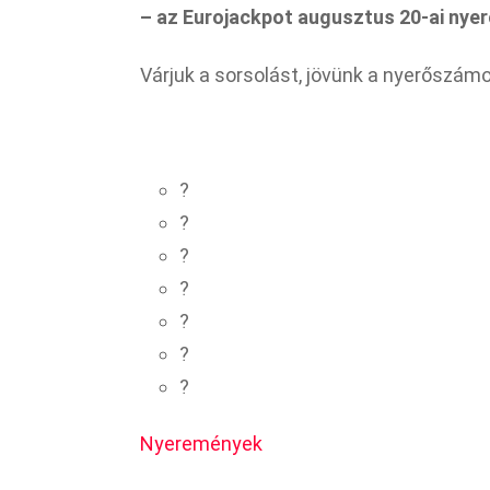
– az Eurojackpot augusztus 20-ai nye
Várjuk a sorsolást, jövünk a nyerőszám
?
?
?
?
?
?
?
Nyeremények