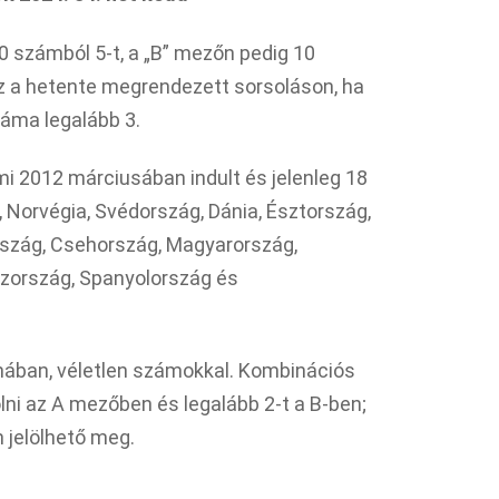
0 számból 5-t, a „B” mezőn pedig 10
sz a hetente megrendezett sorsoláson, ha
záma legalább 3.
mi 2012 márciusában indult és jelenleg 18
, Norvégia, Svédország, Dánia, Észtország,
ország, Csehország, Magyarország,
aszország, Spanyolország és
mában, véletlen számokkal. Kombinációs
lni az A mezőben és legalább 2-t a B-ben;
 jelölhető meg.