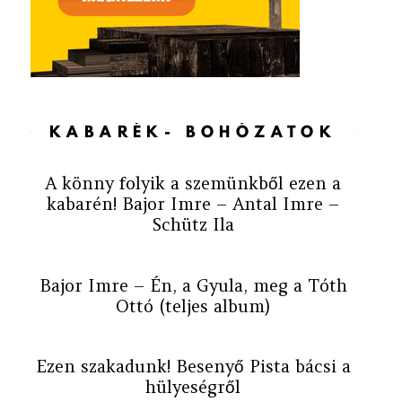
KABARÉK- BOHÓZATOK
A könny folyik a szemünkből ezen a
kabarén! Bajor Imre – Antal Imre –
Schütz Ila
Bajor Imre – Én, a Gyula, meg a Tóth
Ottó (teljes album)
Ezen szakadunk! Besenyő Pista bácsi a
hülyeségről