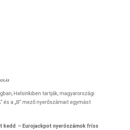
SOLÁS
ban, Helsinkiben tartják, magyarországi
 „A” és a „B” mező nyerőszámait egymást
ét kedd – Eurojackpot nyerőszámok fríss