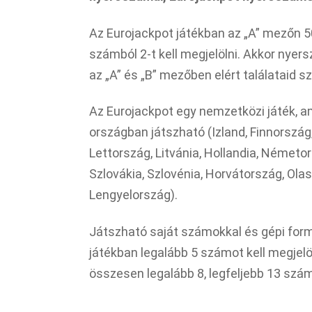
Az Eurojackpot játékban az „A” mezőn 5
számból 2-t kell megjelölni. Akkor nyer
az „A” és „B” mezőben elért találataid s
Az Eurojackpot egy nemzetközi játék, a
országban játszható (Izland, Finnország
Lettország, Litvánia, Hollandia, Német
Szlovákia, Szlovénia, Horvátország, Ol
Lengyelország).
Játszható saját számokkal és gépi for
játékban legalább 5 számot kell megjelö
összesen legalább 8, legfeljebb 13 szám