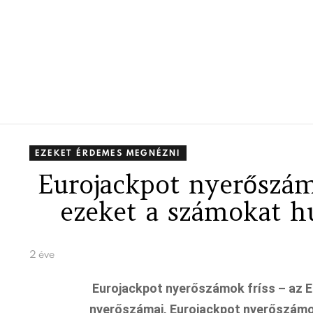
EZEKET ÉRDEMES MEGNÉZNI
Eurojackpot nyerőszám
ezeket a számokat h
2 éve
Eurojackpot nyerőszámok fríss – az E
nyerőszámai, Eurojackpot nyerőszámok