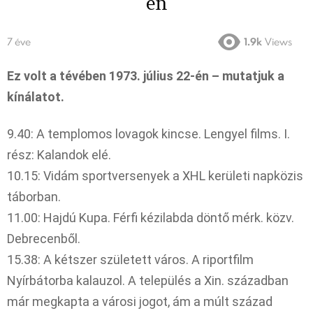
én
7 éve
1.9k
Views
Ez volt a tévében 1973. július 22-én – mutatjuk a
kínálatot.
9.40: A templomos lovagok kincse. Lengyel films. I.
rész: Kalandok elé.
10.15: Vidám sportversenyek a XHL kerületi napközis
táborban.
11.00: Hajdú Kupa. Férfi kézilabda döntő mérk. közv.
Debrecenből.
15.38: A kétszer született város. A riportfilm
Nyírbátorba kalauzol. A település a Xin. században
már megkapta a városi jogot, ám a múlt század