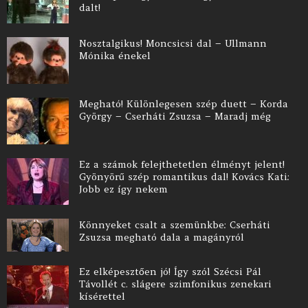
dalt!
Nosztalgikus! Moncsicsi dal – Ullmann
Mónika énekel
Megható! Különlegesen szép duett – Korda
György – Cserháti Zsuzsa – Maradj még
Ez a számok felejthetetlen élményt jelent!
Gyönyörű szép romantikus dal! Kovács Kati:
Jobb ez így nekem
Könnyeket csalt a szemünkbe: Cserháti
Zsuzsa megható dala a magányról
Ez elképesztően jó! Így szól Szécsi Pál
Távollét c. slágere szimfonikus zenekari
kísérettel