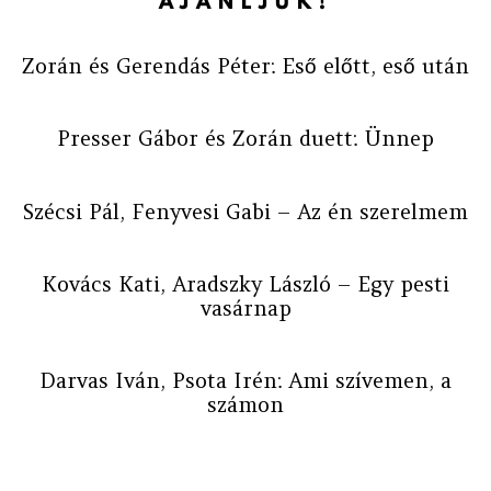
AJÁNLJUK!
Zorán és Gerendás Péter: Eső előtt, eső után
Presser Gábor és Zorán duett: Ünnep
Szécsi Pál, Fenyvesi Gabi – Az én szerelmem
Kovács Kati, Aradszky László – Egy pesti
vasárnap
Darvas Iván, Psota Irén: Ami szívemen, a
számon