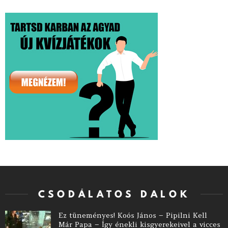
CSODÁLATOS DALOK
Ez tüneményes! Koós János – Pipilni Kell
Már Papa – Így énekli kisgyerekeivel a vicces