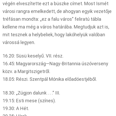
végén elveszítette ezt a büszke címet. Most Ismét
városi rangra emelkedett, de ahogyan egyik vezetője
tréfásan mondta: „ez a falu város” feliratú tábla
kellene ma még a város határába. Megtudjuk azt is,
mit tesznek a helybeliek, hogy lakóhelyük valóban
várossá legyen.
16.20: Süsü keselyű. VII. rész.
16.45: Magyarország—Nagy-Britannia úszóverseny
közv. a Margitszigetről.
18.05: Részi. Szentpál Mónika előadóestjéből.
18.30: „Zúgjon dalunk . . .” III.
19.15: Esti mese (színes).
19.30: A Hét.