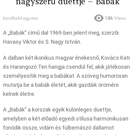
nagyszerű duettje – Babák
körülbelül egy éve
1.8k
Views
A „Babák” című dal 1969-ben jelent meg, szerzői
Havasy Viktor és S. Nagy István.
A dalban két ikonikus magyar énekesnő, Kovács Kati
és Harangozó Teri hangja csendül fel, akik játékosan
személyesítik meg a babákat.
A szöveg humorosan
mutatja be a babák életét, akik gazdáik örömére
kelnek életre.
A „Babák” a korszak egyik különleges duettje,
amelyben a két előadó egyedi stílusa harmonikusan
fonódik össze, vidám és fülbemászó dallamot