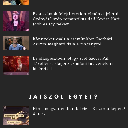
Ez a számok felejthetetlen élményt jelent!
Gyönyörű szép romantikus dal! Kovács Kati:
Jobb ez így nekem
Könnyeket csalt a szemünkbe: Cserháti
Zsuzsa megható dala a magányról
Ez elképesztően jó! Így szól Szécsi Pál
Távollét c. slágere szimfonikus zenekari
kísérettel
JÁTSZOL EGYET?
Híres magyar emberek kvíz – Ki van a képen?
4. rész