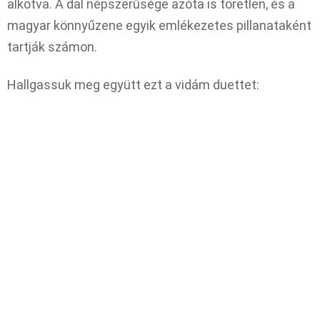
alkotva.
A dal népszerűsége azóta is töretlen, és a
magyar könnyűzene egyik emlékezetes pillanataként
tartják számon.
Hallgassuk meg együtt ezt a vidám duettet: