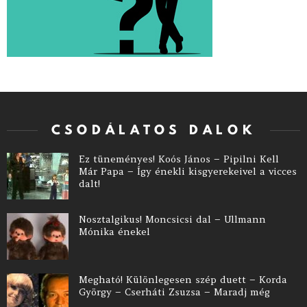
CSODÁLATOS DALOK
Ez tüneményes! Koós János – Pipilni Kell
Már Papa – Így énekli kisgyerekeivel a vicces
dalt!
Nosztalgikus! Moncsicsi dal – Ullmann
Mónika énekel
Megható! Különlegesen szép duett – Korda
György – Cserháti Zsuzsa – Maradj még