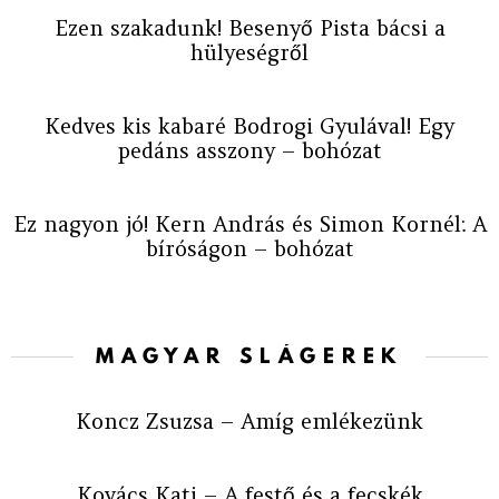
Ezen szakadunk! Besenyő Pista bácsi a
hülyeségről
Kedves kis kabaré Bodrogi Gyulával! Egy
pedáns asszony – bohózat
Ez nagyon jó! Kern András és Simon Kornél: A
bíróságon – bohózat
MAGYAR SLÁGEREK
Koncz Zsuzsa – Amíg emlékezünk
Kovács Kati – A festő és a fecskék