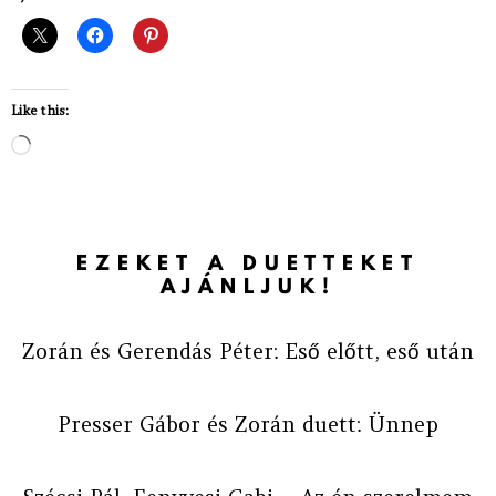
Like this:
Loading…
EZEKET A DUETTEKET
AJÁNLJUK!
Zorán és Gerendás Péter: Eső előtt, eső után
Presser Gábor és Zorán duett: Ünnep