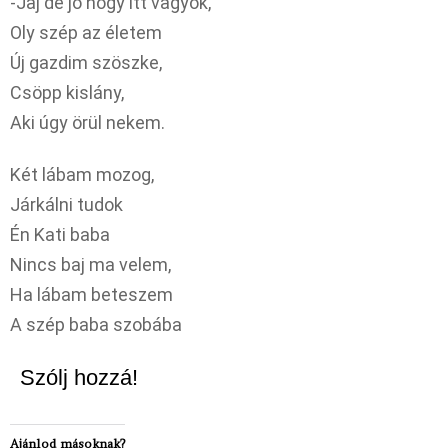
-Jaj de jó hogy itt vagyok,
Oly szép az életem
Új gazdim szöszke,
Csöpp kislány,
Aki úgy örül nekem.
Két lábam mozog,
Járkálni tudok
Én Kati baba
Nincs baj ma velem,
Ha lábam beteszem
A szép baba szobába
Szólj hozzá!
Ajánlod másoknak?