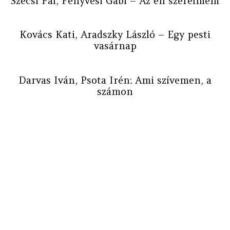
Szécsi Pál, Fenyvesi Gabi – Az én szerelmem
Kovács Kati, Aradszky László – Egy pesti
vasárnap
Darvas Iván, Psota Irén: Ami szívemen, a
számon