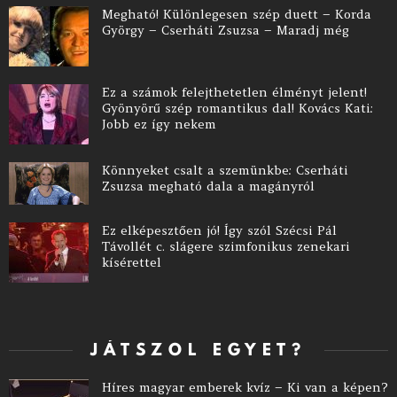
Megható! Különlegesen szép duett – Korda
György – Cserháti Zsuzsa – Maradj még
Ez a számok felejthetetlen élményt jelent!
Gyönyörű szép romantikus dal! Kovács Kati:
Jobb ez így nekem
Könnyeket csalt a szemünkbe: Cserháti
Zsuzsa megható dala a magányról
Ez elképesztően jó! Így szól Szécsi Pál
Távollét c. slágere szimfonikus zenekari
kísérettel
JÁTSZOL EGYET?
Híres magyar emberek kvíz – Ki van a képen?