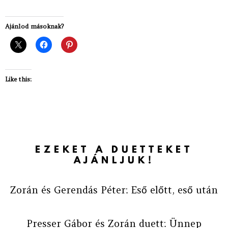
Ajánlod másoknak?
Like this:
EZEKET A DUETTEKET
AJÁNLJUK!
Zorán és Gerendás Péter: Eső előtt, eső után
Presser Gábor és Zorán duett: Ünnep