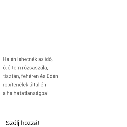
Ha én lehetnék az idő,
ó, éltem rózsaszála,
tisztán, fehéren és üdén
röpítenélek által én
a halhatatlanságba!
Szólj hozzá!