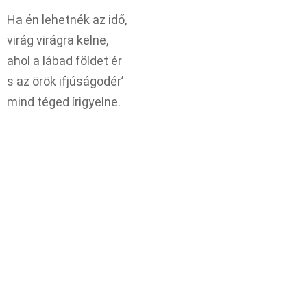
Ha én lehetnék az idő,
virág virágra kelne,
ahol a lábad földet ér
s az örök ifjúságodér’
mind téged írigyelne.