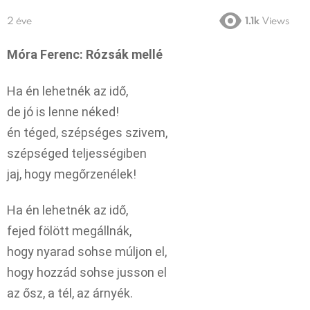
2 éve
1.1k
Views
Móra Ferenc: Rózsák mellé
Ha én lehetnék az idő,
de jó is lenne néked!
én téged, szépséges szivem,
szépséged teljességiben
jaj, hogy megőrzenélek!
Ha én lehetnék az idő,
fejed fölött megállnák,
hogy nyarad sohse múljon el,
hogy hozzád sohse jusson el
az ősz, a tél, az árnyék.