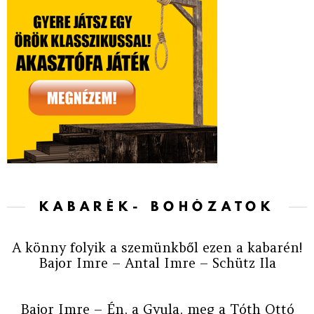
KABARÉK- BOHÓZATOK
A könny folyik a szemünkből ezen a kabarén!
Bajor Imre – Antal Imre – Schütz Ila
Bajor Imre – Én, a Gyula, meg a Tóth Ottó