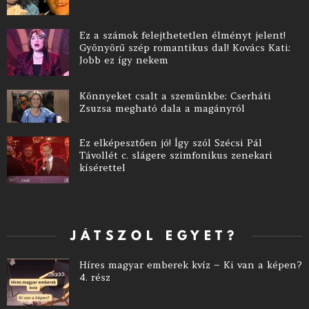
Ez a számok felejthetetlen élményt jelent!
Gyönyörű szép romantikus dal! Kovács Kati:
Jobb ez így nekem
Könnyeket csalt a szemünkbe: Cserháti
Zsuzsa megható dala a magányról
Ez elképesztően jó! Így szól Szécsi Pál
Távollét c. slágere szimfonikus zenekari
kísérettel
JÁTSZOL EGYET?
Híres magyar emberek kvíz – Ki van a képen?
4. rész