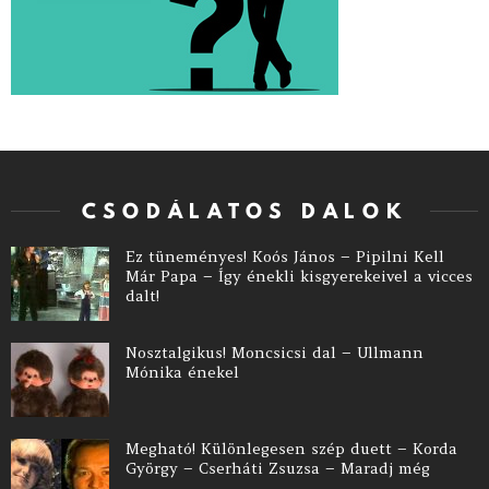
CSODÁLATOS DALOK
Ez tüneményes! Koós János – Pipilni Kell
Már Papa – Így énekli kisgyerekeivel a vicces
dalt!
Nosztalgikus! Moncsicsi dal – Ullmann
Mónika énekel
Megható! Különlegesen szép duett – Korda
György – Cserháti Zsuzsa – Maradj még