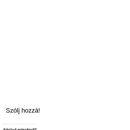
Szólj hozzá!
Ajánlod másoknak?