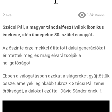
1.
2 éve
1.8k
Views
Szécsi Pál, a magyar táncdalfesztiválok ikonikus
énekese, idén ünnepelné 80. születésnapját.
Az őszinte érzelmekkel átitatott dalai generációkat
érintettek meg, és máig elvarázsolják a
hallgatóságot.
Ebben a válogatásban azokat a slágereket gyűjtöttük
össze, amelyek leginkább tükrözik Szécsi Pál zenei
örökségét, a dalokat ezúttal Dávid Sándor énekli!.