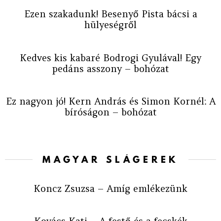
Ezen szakadunk! Besenyő Pista bácsi a
hülyeségről
Kedves kis kabaré Bodrogi Gyulával! Egy
pedáns asszony – bohózat
Ez nagyon jó! Kern András és Simon Kornél: A
bíróságon – bohózat
MAGYAR SLÁGEREK
Koncz Zsuzsa – Amíg emlékezünk
Kovács Kati – A festő és a fecskék