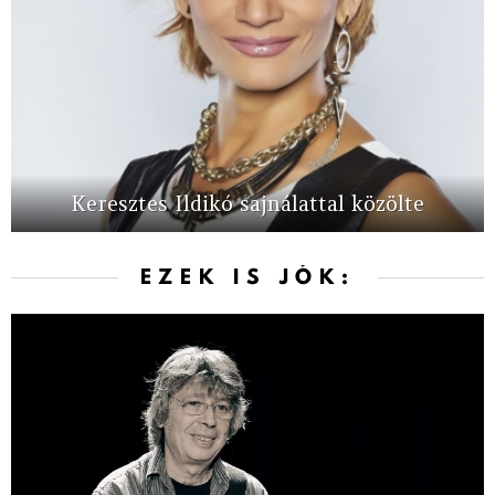
Keresztes Ildikó sajnálattal közölte
EZEK IS JÓK: