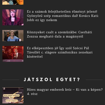
Ez a számok felejthetetlen élményt jelent!
Gyönyörű szép romantikus dal! Kovács Kati:
Jobb ez így nekem
Könnyeket csalt a szemünkbe: Cserháti
Zsuzsa megható dala a magányról
Ez elképesztően jó! Így szól Szécsi Pál
Távollét c. slágere szimfonikus zenekari
kísérettel
JÁTSZOL EGYET?
Híres magyar emberek kvíz – Ki van a képen?
4. rész