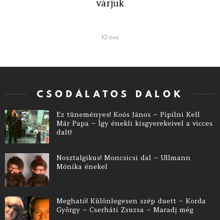
várjuk
10 éve
CSODÁLATOS DALOK
Ez tüneményes! Koós János – Pipilni Kell
Már Papa – Így énekli kisgyerekeivel a vicces
dalt!
Nosztalgikus! Moncsicsi dal – Ullmann
Mónika énekel
Megható! Különlegesen szép duett – Korda
György – Cserháti Zsuzsa – Maradj még