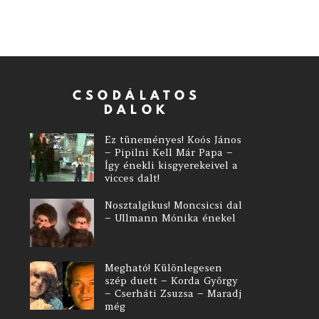
CSODÁLATOS
DALOK
Ez tüneményes! Koós János
– Pipilni Kell Már Papa –
Így énekli kisgyerekeivel a
vicces dalt!
Nosztalgikus! Moncsicsi dal
– Ullmann Mónika énekel
Megható! Különlegesen
szép duett – Korda György
– Cserháti Zsuzsa – Maradj
még