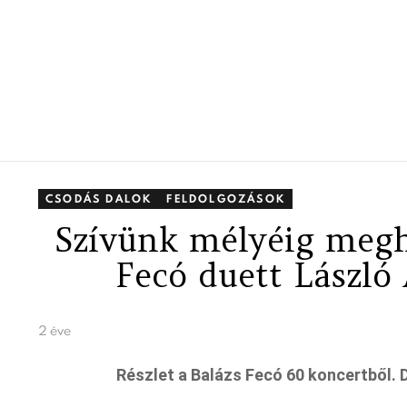
CSODÁS DALOK
FELDOLGOZÁSOK
Szívünk mélyéig megha
Fecó duett László 
2 éve
Részlet a Balázs Fecó 60 koncertből. D