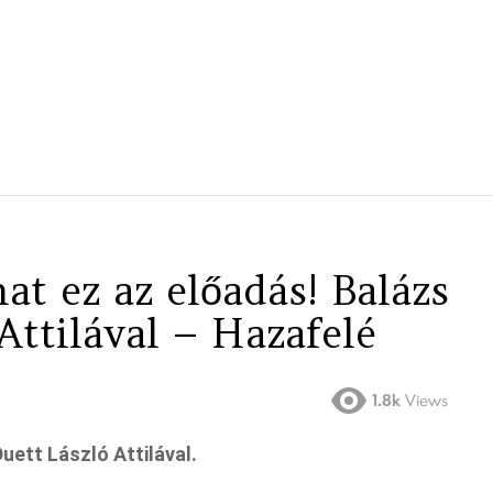
t ez az előadás! Balázs
Attilával – Hazafelé
1.8k
Views
uett László Attilával.