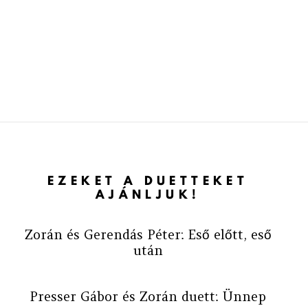
EZEKET A DUETTEKET
AJÁNLJUK!
Zorán és Gerendás Péter: Eső előtt, eső
után
Presser Gábor és Zorán duett: Ünnep