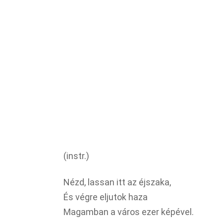
(instr.)
Nézd, lassan itt az éjszaka,
És végre eljutok haza
Magamban a város ezer képével.