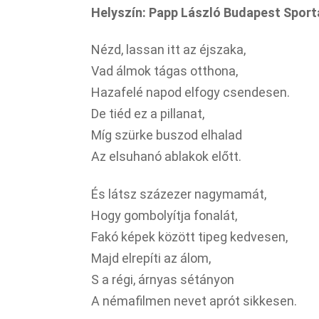
Helyszín: Papp László Budapest Sport
Nézd, lassan itt az éjszaka,
Vad álmok tágas otthona,
Hazafelé napod elfogy csendesen.
De tiéd ez a pillanat,
Míg szürke buszod elhalad
Az elsuhanó ablakok előtt.
És látsz százezer nagymamát,
Hogy gombolyítja fonalát,
Fakó képek között tipeg kedvesen,
Majd elrepíti az álom,
S a régi, árnyas sétányon
A némafilmen nevet aprót sikkesen.