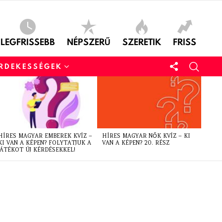
LEGFRISSEBB
NÉPSZERŰ
SZERETIK
FRISS
ÉRDEKESSÉGEK
HÍRES MAGYAR EMBEREK KVÍZ –
HÍRES MAGYAR NŐK KVÍZ – KI
KI VAN A KÉPEN? FOLYTATJUK A
VAN A KÉPEN? 20. RÉSZ
JÁTÉKOT ÚJ KÉRDÉSEKKEL!