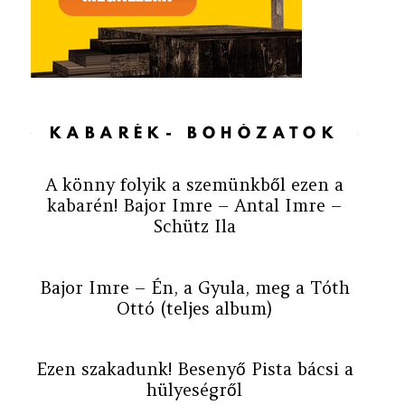
KABARÉK- BOHÓZATOK
A könny folyik a szemünkből ezen a
kabarén! Bajor Imre – Antal Imre –
Schütz Ila
Bajor Imre – Én, a Gyula, meg a Tóth
Ottó (teljes album)
Ezen szakadunk! Besenyő Pista bácsi a
hülyeségről