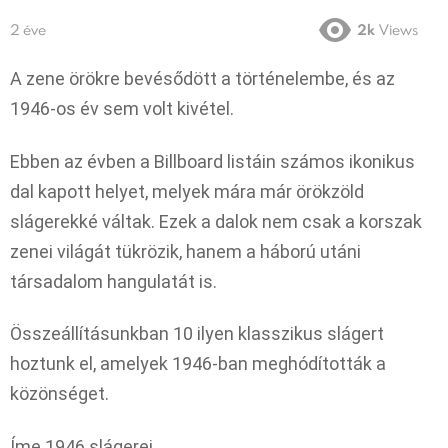
2 éve
2k
Views
A zene örökre bevésődött a történelembe, és az
1946-os év sem volt kivétel.
Ebben az évben a Billboard listáin számos ikonikus
dal kapott helyet, melyek mára már örökzöld
slágerekké váltak. Ezek a dalok nem csak a korszak
zenei világát tükrözik, hanem a háború utáni
társadalom hangulatát is.
Összeállításunkban 10 ilyen klasszikus slágert
hoztunk el, amelyek 1946-ban meghódították a
közönséget.
Íme 1946 slágerei