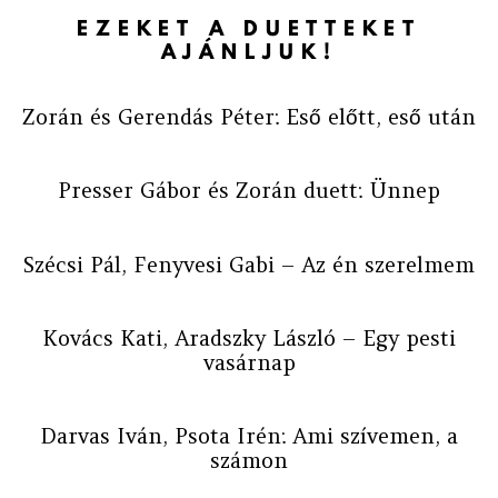
EZEKET A DUETTEKET
AJÁNLJUK!
Zorán és Gerendás Péter: Eső előtt, eső után
Presser Gábor és Zorán duett: Ünnep
Szécsi Pál, Fenyvesi Gabi – Az én szerelmem
Kovács Kati, Aradszky László – Egy pesti
vasárnap
Darvas Iván, Psota Irén: Ami szívemen, a
számon