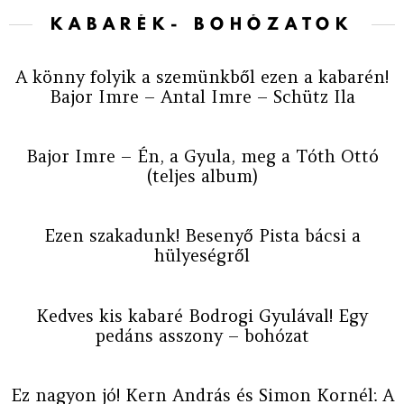
KABARÉK- BOHÓZATOK
A könny folyik a szemünkből ezen a kabarén!
Bajor Imre – Antal Imre – Schütz Ila
Bajor Imre – Én, a Gyula, meg a Tóth Ottó
(teljes album)
Ezen szakadunk! Besenyő Pista bácsi a
hülyeségről
Kedves kis kabaré Bodrogi Gyulával! Egy
pedáns asszony – bohózat
Ez nagyon jó! Kern András és Simon Kornél: A