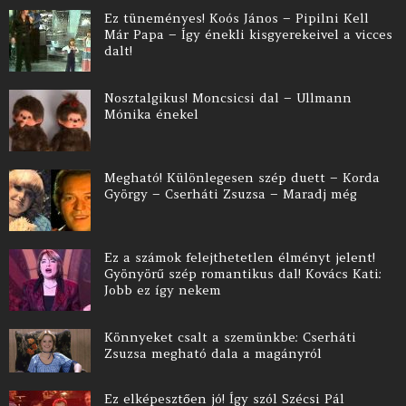
Ez tüneményes! Koós János – Pipilni Kell
Már Papa – Így énekli kisgyerekeivel a vicces
dalt!
Nosztalgikus! Moncsicsi dal – Ullmann
Mónika énekel
Megható! Különlegesen szép duett – Korda
György – Cserháti Zsuzsa – Maradj még
Ez a számok felejthetetlen élményt jelent!
Gyönyörű szép romantikus dal! Kovács Kati:
Jobb ez így nekem
Könnyeket csalt a szemünkbe: Cserháti
Zsuzsa megható dala a magányról
Ez elképesztően jó! Így szól Szécsi Pál