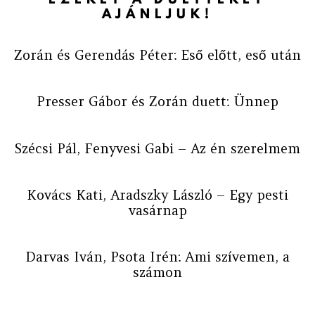
AJÁNLJUK!
Zorán és Gerendás Péter: Eső előtt, eső után
Presser Gábor és Zorán duett: Ünnep
Szécsi Pál, Fenyvesi Gabi – Az én szerelmem
Kovács Kati, Aradszky László – Egy pesti
vasárnap
Darvas Iván, Psota Irén: Ami szívemen, a
számon