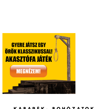
KABARÉK- BOHÓZATOK