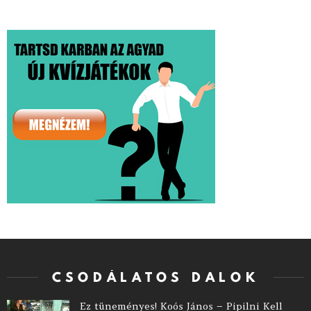
CSODÁLATOS DALOK
Ez tüneményes! Koós János – Pipilni Kell