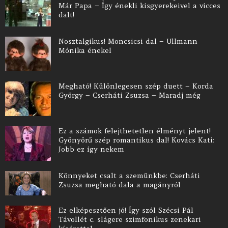
Már Papa – Így énekli kisgyerekeivel a vicces
dalt!
Nosztalgikus! Moncsicsi dal – Ullmann
Mónika énekel
Megható! Különlegesen szép duett – Korda
György – Cserháti Zsuzsa – Maradj még
Ez a számok felejthetetlen élményt jelent!
Gyönyörű szép romantikus dal! Kovács Kati:
Jobb ez így nekem
Könnyeket csalt a szemünkbe: Cserháti
Zsuzsa megható dala a magányról
Ez elképesztően jó! Így szól Szécsi Pál
Távollét c. slágere szimfonikus zenekari