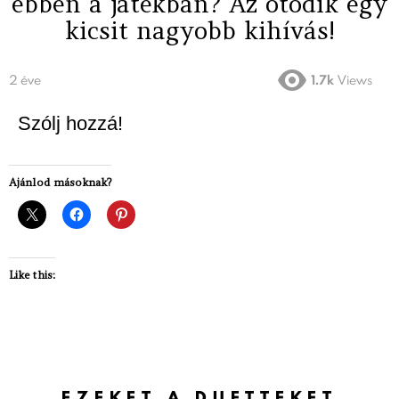
ebben a játékban? Az ötödik egy
kicsit nagyobb kihívás!
2 éve
1.7k
Views
Szólj hozzá!
Ajánlod másoknak?
Like this:
EZEKET A DUETTEKET