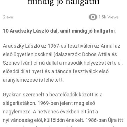
mindig jó hallgatni
2 éve
1.5k
Views
10 Aradszky László dal, amit mindig jó hallgatni.
Aradszky László az 1967-es fesztiválon az Annál az
első ügyetlen csóknál (dalszerzők: Dobos Attila és
Szenes Iván) című dallal a második helyezést érte el,
előadói díjat nyert és a táncdalfesztiválok első
aranylemezese is lehetett.
Gyakran szerepelt a beatelőadók között is a
slágerlistákon. 1969-ben jelent meg első
nagylemeze. A hetvenes években eltűnt a
nyilvánosság elől, külföldön énekelt. 1986-ban Újra itt