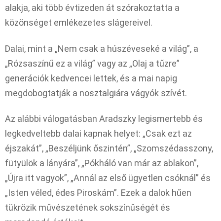
alakja, aki több évtizeden át szórakoztatta a
közönséget emlékezetes slágereivel.
Dalai, mint a „Nem csak a húszéveseké a világ”, a
„Rózsaszínű ez a világ” vagy az „Olaj a tűzre”
generációk kedvencei lettek, és a mai napig
megdobogtatják a nosztalgiára vágyók szívét.
Az alábbi válogatásban Aradszky legismertebb és
legkedveltebb dalai kapnak helyet: „Csak ezt az
éjszakát”, „Beszéljünk őszintén”, „Szomszédasszony,
fütyülök a lányára”, „Pókháló van már az ablakon”,
„Újra itt vagyok”, „Annál az első ügyetlen csóknál” és
„Isten véled, édes Piroskám”. Ezek a dalok hűen
tükrözik művészetének sokszínűségét és