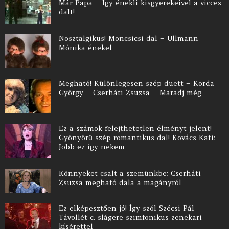
Már Papa – Így énekli kisgyerekeivel a vicces
dalt!
Nosztalgikus! Moncsicsi dal – Ullmann
Mónika énekel
Megható! Különlegesen szép duett – Korda
György – Cserháti Zsuzsa – Maradj még
Ez a számok felejthetetlen élményt jelent!
Gyönyörű szép romantikus dal! Kovács Kati:
Jobb ez így nekem
Könnyeket csalt a szemünkbe: Cserháti
Zsuzsa megható dala a magányról
Ez elképesztően jó! Így szól Szécsi Pál
Távollét c. slágere szimfonikus zenekari
kísérettel