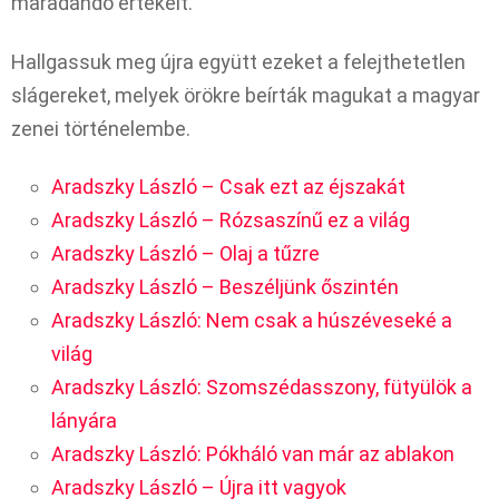
maradandó értékeit.
Hallgassuk meg újra együtt ezeket a felejthetetlen
slágereket, melyek örökre beírták magukat a magyar
zenei történelembe.
Aradszky László – Csak ezt az éjszakát
Aradszky László – Rózsaszínű ez a világ
Aradszky László – Olaj a tűzre
Aradszky László – Beszéljünk őszintén
Aradszky László: Nem csak a húszéveseké a
világ
Aradszky László: Szomszédasszony, fütyülök a
lányára
Aradszky László: Pókháló van már az ablakon
Aradszky László – Újra itt vagyok