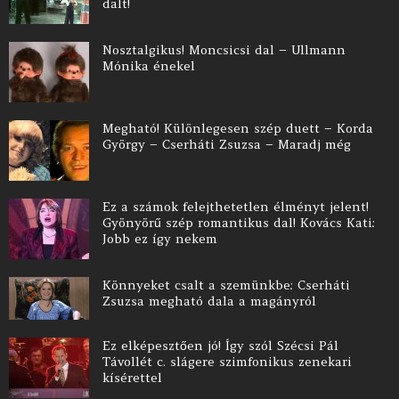
dalt!
Nosztalgikus! Moncsicsi dal – Ullmann
Mónika énekel
Megható! Különlegesen szép duett – Korda
György – Cserháti Zsuzsa – Maradj még
Ez a számok felejthetetlen élményt jelent!
Gyönyörű szép romantikus dal! Kovács Kati:
Jobb ez így nekem
Könnyeket csalt a szemünkbe: Cserháti
Zsuzsa megható dala a magányról
Ez elképesztően jó! Így szól Szécsi Pál
Távollét c. slágere szimfonikus zenekari
kísérettel