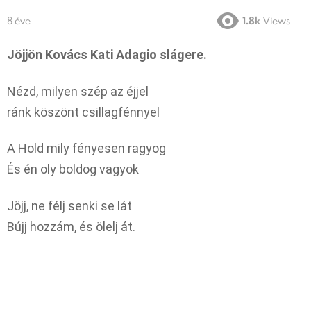
8 éve
1.8k
Views
Jöjjön Kovács Kati Adagio slágere.
Nézd, milyen szép az éjjel
ránk köszönt csillagfénnyel
A Hold mily fényesen ragyog
És én oly boldog vagyok
Jöjj, ne félj senki se lát
Bújj hozzám, és ölelj át.