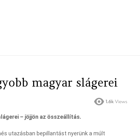
gyobb magyar slágerei
1.6k
Views
ágerei – jöjjön az összeállítás.
nés utazásban bepillantást nyerünk a múlt