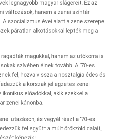
 évek legnagyobb magyar slágereit. Ez az
mi változások, hanem a zenei színtér
. A szocializmus évei alatt a zene szerepe
szek páratlan alkotásokkal lepték meg a
 ragadták magukkal, hanem az utókorra is
 sokak szívében élnek tovább. A ’70-es
nek fel, hozva vissza a nosztalgia édes és
lfedezzük a korszak jellegzetes zenei
 ikonikus előadókkal, akik ezekkel a
ar zenei kánonba.
nei utazáson, és vegyél részt a ’70-es
ezzük fel együtt a múlt örökzöld dalait,
észét képezik!