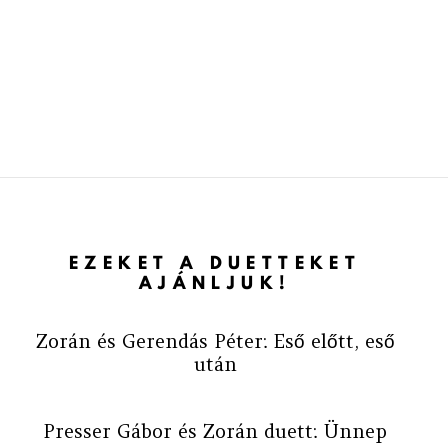
EZEKET A DUETTEKET
AJÁNLJUK!
Zorán és Gerendás Péter: Eső előtt, eső
után
Presser Gábor és Zorán duett: Ünnep