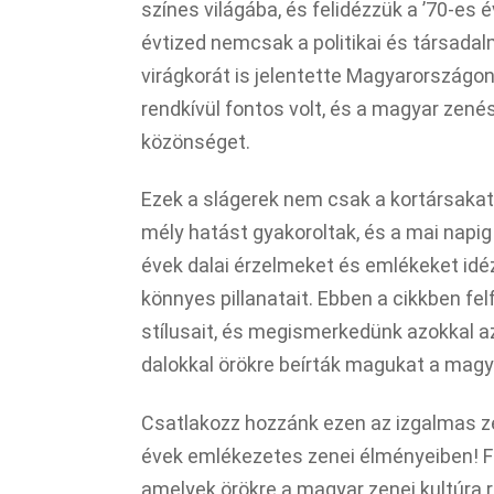
színes világába, és felidézzük a ’70-es
évtized nemcsak a politikai és társadal
virágkorát is jelentette Magyarországon
rendkívül fontos volt, és a magyar zené
közönséget.
Ezek a slágerek nem csak a kortársakat
mély hatást gyakoroltak, és a mai napig
évek dalai érzelmeket és emlékeket idéz
könnyes pillanatait. Ebben a cikkben fe
stílusait, és megismerkedünk azokkal az
dalokkal örökre beírták magukat a magy
Csatlakozz hozzánk ezen az izgalmas ze
évek emlékezetes zenei élményeiben! Fed
amelyek örökre a magyar zenei kultúra r