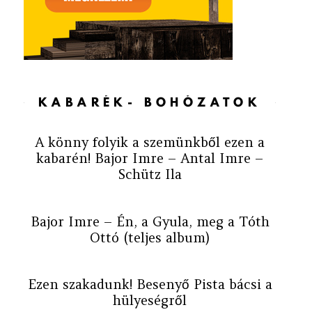
KABARÉK- BOHÓZATOK
A könny folyik a szemünkből ezen a
kabarén! Bajor Imre – Antal Imre –
Schütz Ila
Bajor Imre – Én, a Gyula, meg a Tóth
Ottó (teljes album)
Ezen szakadunk! Besenyő Pista bácsi a
hülyeségről