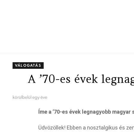
VÁLOGATÁS
A ’70-es évek legna
körülbelül egy éve
Íme a ’70-es évek legnagyobb magyar sl
Üdvözöllek! Ebben a nosztalgikus és ze