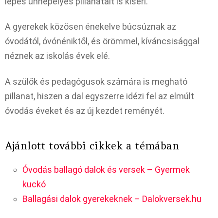
lépés ünnepélyes pillanatait is kíséri.
A gyerekek közösen énekelve búcsúznak az
óvodától, óvónéniktől, és örömmel, kíváncsisággal
néznek az iskolás évek elé.
A szülők és pedagógusok számára is megható
pillanat, hiszen a dal egyszerre idézi fel az elmúlt
óvodás éveket és az új kezdet reményét.
Ajánlott további cikkek a témában
Óvodás ballagó dalok és versek – Gyermek
kuckó
Ballagási dalok gyerekeknek – Dalokversek.hu