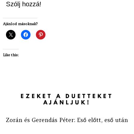
Szólj hozzá!
Ajánlod másoknak?
Like this:
EZEKET A DUETTEKET
AJÁNLJUK!
Zorán és Gerendás Péter: Eső előtt, eső után