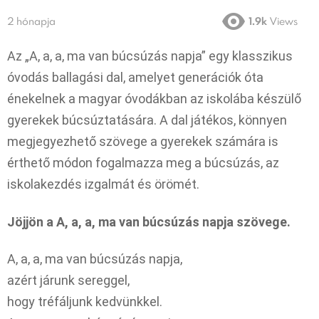
2 hónapja
1.9k
Views
Az „A, a, a, ma van búcsúzás napja” egy klasszikus
óvodás ballagási dal, amelyet generációk óta
énekelnek a magyar óvodákban az iskolába készülő
gyerekek búcsúztatására. A dal játékos, könnyen
megjegyezhető szövege a gyerekek számára is
érthető módon fogalmazza meg a búcsúzás, az
iskolakezdés izgalmát és örömét.
Jöjjön a A, a, a, ma van búcsúzás napja szövege.
A, a, a, ma van búcsúzás napja,
azért járunk sereggel,
hogy tréfáljunk kedvünkkel.