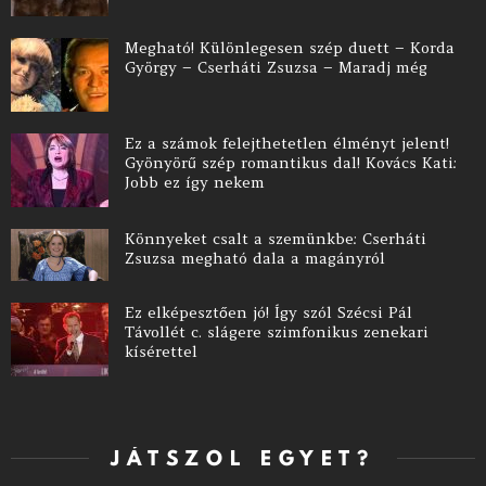
Megható! Különlegesen szép duett – Korda
György – Cserháti Zsuzsa – Maradj még
Ez a számok felejthetetlen élményt jelent!
Gyönyörű szép romantikus dal! Kovács Kati:
Jobb ez így nekem
Könnyeket csalt a szemünkbe: Cserháti
Zsuzsa megható dala a magányról
Ez elképesztően jó! Így szól Szécsi Pál
Távollét c. slágere szimfonikus zenekari
kísérettel
JÁTSZOL EGYET?