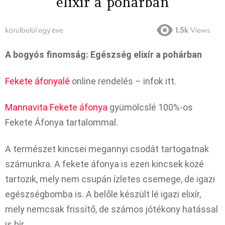
elixír a pohárban
körülbelül egy éve
1.5k
Views
A bogyós finomság: Egészség elixír a pohárban
Fekete áfonyalé
online rendelés – infok itt.
Mannavita Fekete áfonya
gyümölcslé 100%-os
Fekete Áfonya tartalommal.
A természet kincsei megannyi csodát tartogatnak
számunkra. A fekete áfonya is ezen kincsek közé
tartozik, mely nem csupán ízletes csemege, de igazi
egészségbomba is. A belőle készült lé igazi elixír,
mely nemcsak frissítő, de számos jótékony hatással
is bír.