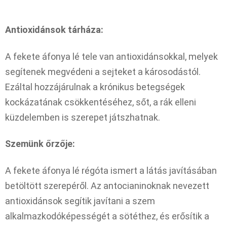
Antioxidánsok tárháza:
A fekete áfonya lé tele van antioxidánsokkal, melyek
segítenek megvédeni a sejteket a károsodástól.
Ezáltal hozzájárulnak a krónikus betegségek
kockázatának csökkentéséhez, sőt, a rák elleni
küzdelemben is szerepet játszhatnak.
Szemünk őrzője:
A fekete áfonya lé régóta ismert a látás javításában
betöltött szerepéről. Az antocianinoknak nevezett
antioxidánsok segítik javítani a szem
alkalmazkodóképességét a sötéthez, és erősítik a