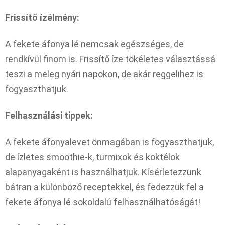
Frissítő ízélmény:
A fekete áfonya lé nemcsak egészséges, de
rendkívül finom is. Frissítő íze tökéletes választássá
teszi a meleg nyári napokon, de akár reggelihez is
fogyaszthatjuk.
Felhasználási tippek:
A fekete áfonyalevet önmagában is fogyaszthatjuk,
de ízletes smoothie-k, turmixok és koktélok
alapanyagaként is használhatjuk. Kísérletezzünk
bátran a különböző receptekkel, és fedezzük fel a
fekete áfonya lé sokoldalú felhasználhatóságát!