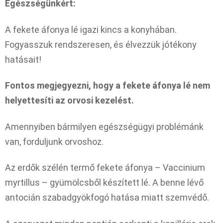
Egészségünkért:
A fekete áfonya lé igazi kincs a konyhában.
Fogyasszuk rendszeresen, és élvezzük jótékony
hatásait!
Fontos megjegyezni, hogy a fekete áfonya lé nem
helyettesíti az orvosi kezelést.
Amennyiben bármilyen egészségügyi problémánk
van, forduljunk orvoshoz.
Az erdők szélén termő fekete áfonya – Vaccinium
myrtillus – gyümölcsből készített lé. A benne lévő
antocián szabadgyökfogó hatása miatt szemvédő.