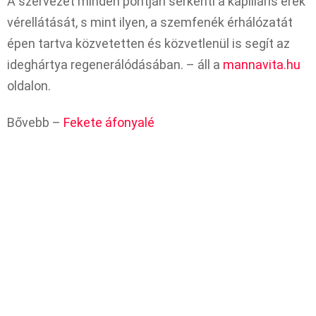
A szervezet minden pontján serkenti a kapilláris erek
vérellátását, s mint ilyen, a szemfenék érhálózatát
épen tartva közvetetten és közvetlenül is segít az
ideghártya regenerálódásában. – áll a
mannavita.hu
oldalon.
Bővebb –
Fekete áfonyalé