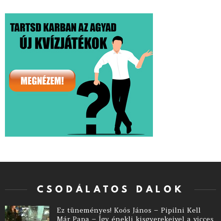
CSODÁLATOS DALOK
Ez tüneményes! Koós János – Pipilni Kell
Már Papa – Így énekli kisgyerekeivel a vicces