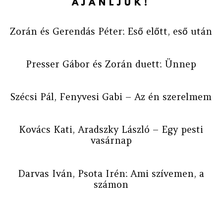
AJÁNLJUK!
Zorán és Gerendás Péter: Eső előtt, eső után
Presser Gábor és Zorán duett: Ünnep
Szécsi Pál, Fenyvesi Gabi – Az én szerelmem
Kovács Kati, Aradszky László – Egy pesti
vasárnap
Darvas Iván, Psota Irén: Ami szívemen, a
számon