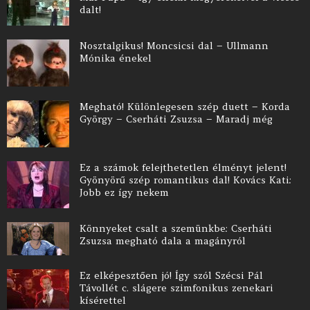
dalt!
Nosztalgikus! Moncsicsi dal – Ullmann
Mónika énekel
Megható! Különlegesen szép duett – Korda
György – Cserháti Zsuzsa – Maradj még
Ez a számok felejthetetlen élményt jelent!
Gyönyörű szép romantikus dal! Kovács Kati:
Jobb ez így nekem
Könnyeket csalt a szemünkbe: Cserháti
Zsuzsa megható dala a magányról
Ez elképesztően jó! Így szól Szécsi Pál
Távollét c. slágere szimfonikus zenekari
kísérettel