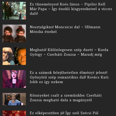
Ez tüneményes! Koós János – Pipilni Kell
Már Papa – Így énekli kisgyerekeivel a vicces
dalt!
Nosztalgikus! Moncsicsi dal – Ullmann
Mónika énekel
Megható! Különlegesen szép duett – Korda
György – Cserháti Zsuzsa – Maradj még
Ez a számok felejthetetlen élményt jelent!
Gyönyörű szép romantikus dal! Kovács Kati:
Jobb ez így nekem
Könnyeket csalt a szemünkbe: Cserháti
Zsuzsa megható dala a magányról
Ez elképesztően jó! Így szól Szécsi Pál