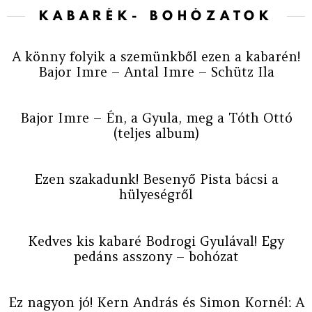
KABARÉK- BOHÓZATOK
A könny folyik a szemünkből ezen a kabarén!
Bajor Imre – Antal Imre – Schütz Ila
Bajor Imre – Én, a Gyula, meg a Tóth Ottó
(teljes album)
Ezen szakadunk! Besenyő Pista bácsi a
hülyeségről
Kedves kis kabaré Bodrogi Gyulával! Egy
pedáns asszony – bohózat
Ez nagyon jó! Kern András és Simon Kornél: A