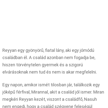
Reyyan egy gyönyörű, fiatal lány, aki egy jómódú
családban él. A család azonban nem fogadja be,
hiszen törvénytelen gyermek és a szigorú
elvárásoknak nem tud és nem is akar megfelelni.
Egy napon, amikor ismét tilosban jár, találkozik egy
jóképű férfival, Mirannal, akit a család jól ismer. Miran
megkéri Reyyan kezét, viszont a családfő, Nasuh
nem engedi, hogy a család szégyene feleségül