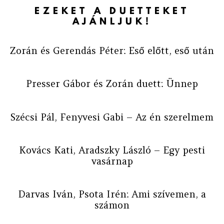
EZEKET A DUETTEKET
AJÁNLJUK!
Zorán és Gerendás Péter: Eső előtt, eső után
Presser Gábor és Zorán duett: Ünnep
Szécsi Pál, Fenyvesi Gabi – Az én szerelmem
Kovács Kati, Aradszky László – Egy pesti
vasárnap
Darvas Iván, Psota Irén: Ami szívemen, a
számon