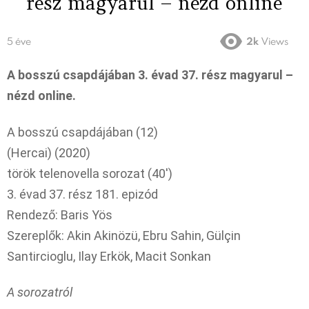
rész magyarul – nézd online
5 éve
2k
Views
A bosszú csapdájában 3. évad 37. rész magyarul –
nézd online.
A bosszú csapdájában (12)
(Hercai) (2020)
török telenovella sorozat (40′)
3. évad 37. rész 181. epizód
Rendező: Baris Yös
Szereplők: Akin Akinözü, Ebru Sahin, Gülçin
Santircioglu, Ilay Erkök, Macit Sonkan
A sorozatról