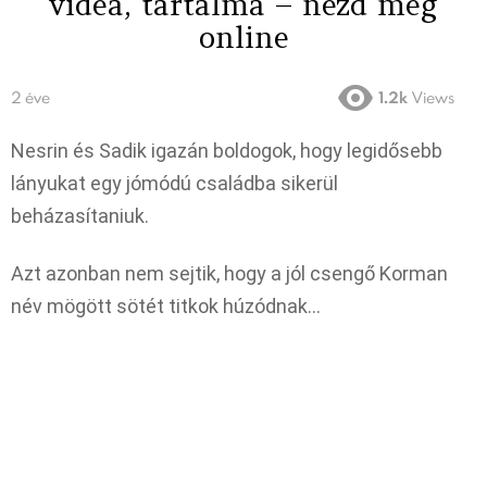
videa, tartalma – nézd meg
online
2 éve
1.2k
Views
Nesrin és Sadik igazán boldogok, hogy legidősebb
lányukat egy jómódú családba sikerül
beházasítaniuk.
Azt azonban nem sejtik, hogy a jól csengő Korman
név mögött sötét titkok húzódnak…