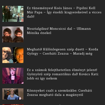
Ez tüneményes! Koós János – Pipilni Kell
Már Papa – Így énekli kisgyerekeivel a vicces
dalt!
Nosztalgikus! Moncsicsi dal – Ullmann
Mónika énekel
Megható! Különlegesen szép duett – Korda
György – Cserháti Zsuzsa – Maradj még
Ez a számok felejthetetlen élményt jelent!
Gyönyörű szép romantikus dal! Kovács Kati:
Jobb ez így nekem
Könnyeket csalt a szemünkbe: Cserháti
Zsuzsa megható dala a magányról