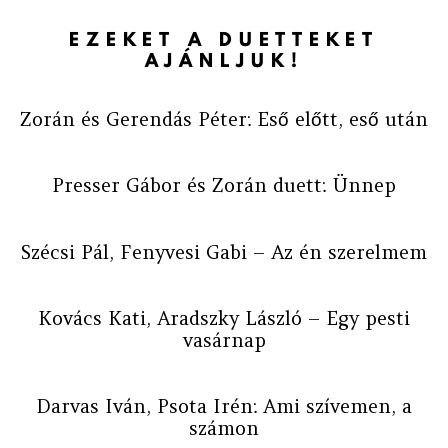
EZEKET A DUETTEKET
AJÁNLJUK!
Zorán és Gerendás Péter: Eső előtt, eső után
Presser Gábor és Zorán duett: Ünnep
Szécsi Pál, Fenyvesi Gabi – Az én szerelmem
Kovács Kati, Aradszky László – Egy pesti
vasárnap
Darvas Iván, Psota Irén: Ami szívemen, a
számon