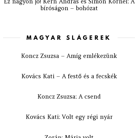
Ez nagyon jó! Kern András és Simon Kornél: A
bíróságon – bohózat
MAGYAR SLÁGEREK
Koncz Zsuzsa – Amíg emlékezünk
Kovács Kati – A festő és a fecskék
Koncz Zsuzsa: A csend
Kovács Kati: Volt egy régi nyár
Zorán: Mária volt