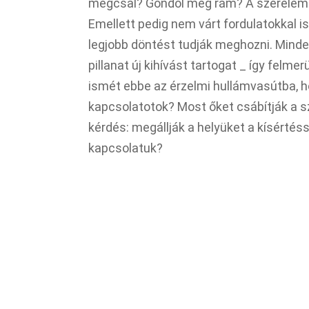
megcsal? Gondol még rám? A szerelem b
Emellett pedig nem várt fordulatokkal i
legjobb döntést tudják meghozni. Minde
pillanat új kihívást tartogat _ így felm
ismét ebbe az érzelmi hullámvasútba, h
kapcsolatotok? Most őket csábítják a sz
kérdés: megállják a helyüket a kísértés
kapcsolatuk?