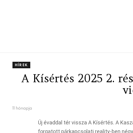
HÍREK
A Kísértés 2025 2. rés
v
11 hónapja
Új évaddal tér vissza A Kísértés. A Kas
forgatott párkapcsolati reality-ben nég