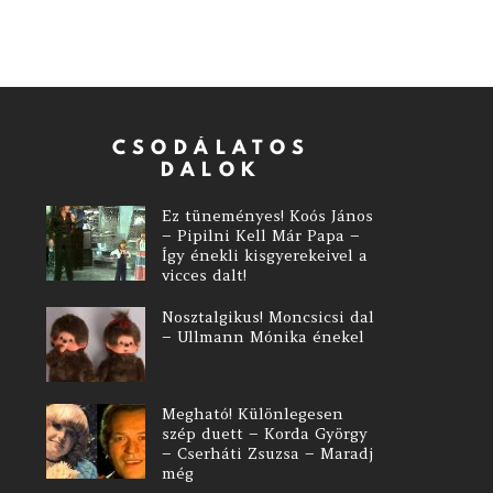
CSODÁLATOS
DALOK
Ez tüneményes! Koós János
– Pipilni Kell Már Papa –
Így énekli kisgyerekeivel a
vicces dalt!
Nosztalgikus! Moncsicsi dal
– Ullmann Mónika énekel
Megható! Különlegesen
szép duett – Korda György
– Cserháti Zsuzsa – Maradj
még