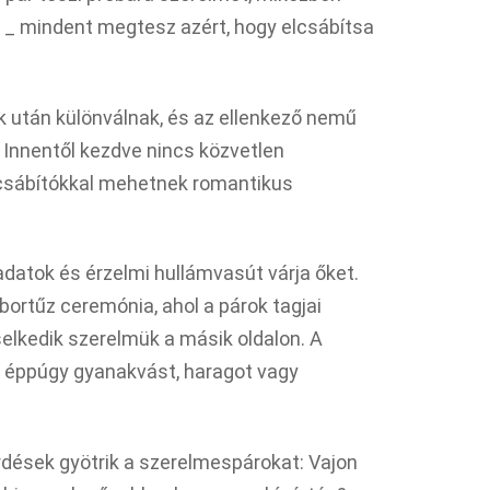
nő _ mindent megtesz azért, hogy elcsábítsa
 után különválnak, és az ellenkező nemű
. Innentől kezdve nincs közvetlen
 csábítókkal mehetnek romantikus
ladatok és érzelmi hullámvasút várja őket.
bortűz ceremónia, ahol a párok tagjai
selkedik szerelmük a másik oldalon. A
e éppúgy gyanakvást, haragot vagy
dések gyötrik a szerelmespárokat: Vajon