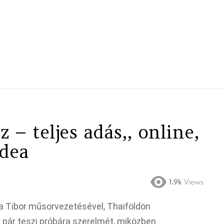
z – teljes adás,, online,
idea
1.9k
Views
za Tibor műsorvezetésével, Thaiföldön
y pár teszi próbára szerelmét, miközben