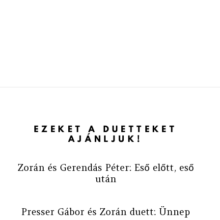
EZEKET A DUETTEKET
AJÁNLJUK!
Zorán és Gerendás Péter: Eső előtt, eső
után
Presser Gábor és Zorán duett: Ünnep