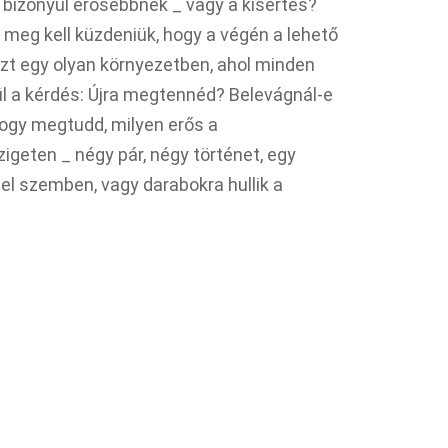
izonyul erősebbnek _ vagy a kísértés?
s meg kell küzdeniük, hogy a végén a lehető
zt egy olyan környezetben, ahol minden
erül a kérdés: Újra megtennéd? Belevágnál-e
ogy megtudd, milyen erős a
igeten _ négy pár, négy történet, egy
sel szemben, vagy darabokra hullik a