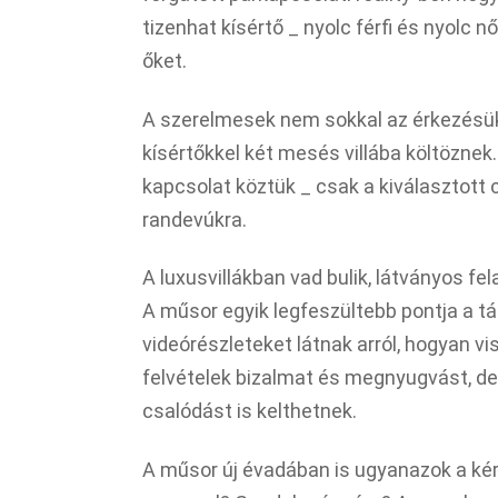
tizenhat kísértő _ nyolc férfi és nyolc 
őket.
A szerelmesek nem sokkal az érkezésük
kísértőkkel két mesés villába költöznek
kapcsolat köztük _ csak a kiválasztott
randevúkra.
A luxusvillákban vad bulik, látványos fe
A műsor egyik legfeszültebb pontja a tá
videórészleteket látnak arról, hogyan vi
felvételek bizalmat és megnyugvást, d
csalódást is kelthetnek.
A műsor új évadában is ugyanazok a kér