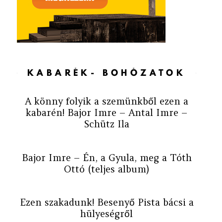
KABARÉK- BOHÓZATOK
A könny folyik a szemünkből ezen a
kabarén! Bajor Imre – Antal Imre –
Schütz Ila
Bajor Imre – Én, a Gyula, meg a Tóth
Ottó (teljes album)
Ezen szakadunk! Besenyő Pista bácsi a
hülyeségről