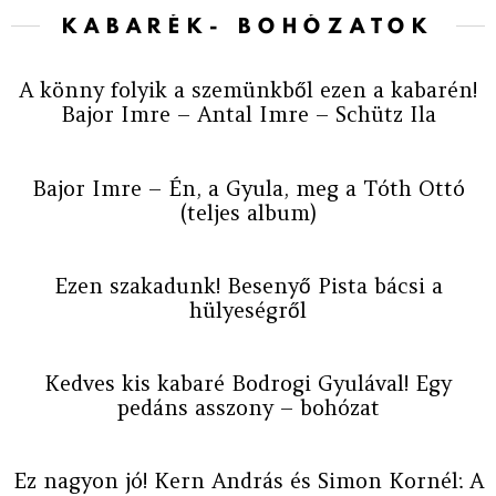
KABARÉK- BOHÓZATOK
A könny folyik a szemünkből ezen a kabarén!
Bajor Imre – Antal Imre – Schütz Ila
Bajor Imre – Én, a Gyula, meg a Tóth Ottó
(teljes album)
Ezen szakadunk! Besenyő Pista bácsi a
hülyeségről
Kedves kis kabaré Bodrogi Gyulával! Egy
pedáns asszony – bohózat
Ez nagyon jó! Kern András és Simon Kornél: A