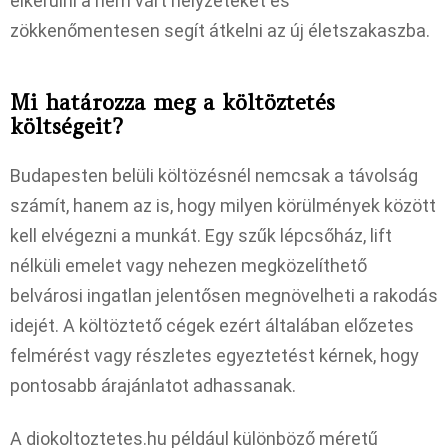
elkerülni a nem várt helyzeteket és
zökkenőmentesen segít átkelni az új életszakaszba.
Mi határozza meg a költöztetés
költségeit?
Budapesten belüli költözésnél nemcsak a távolság
számít, hanem az is, hogy milyen körülmények között
kell elvégezni a munkát. Egy szűk lépcsőház, lift
nélküli emelet vagy nehezen megközelíthető
belvárosi ingatlan jelentősen megnövelheti a rakodás
idejét. A költöztető cégek ezért általában előzetes
felmérést vagy részletes egyeztetést kérnek, hogy
pontosabb árajánlatot adhassanak.
A diokoltoztetes.hu például különböző méretű