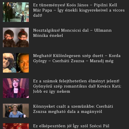
Ez tüneményes! Koós János – Pipilni Kell
Már Papa – Így énekli kisgyerekeivel a vicces
dalt!
Nosztalgikus! Moncsicsi dal – Ullmann
Mónika énekel
Megható! Különlegesen szép duett – Korda
György – Cserháti Zsuzsa – Maradj még
Ez a számok felejthetetlen élményt jelent!
Gyönyörű szép romantikus dal! Kovács Kati:
Jobb ez így nekem
Könnyeket csalt a szemünkbe: Cserháti
Zsuzsa megható dala a magányról
Ez elképesztően jó! Így szól Szécsi Pál