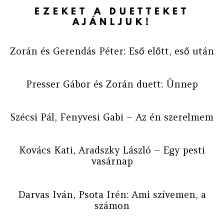
EZEKET A DUETTEKET
AJÁNLJUK!
Zorán és Gerendás Péter: Eső előtt, eső után
Presser Gábor és Zorán duett: Ünnep
Szécsi Pál, Fenyvesi Gabi – Az én szerelmem
Kovács Kati, Aradszky László – Egy pesti
vasárnap
Darvas Iván, Psota Irén: Ami szívemen, a
számon