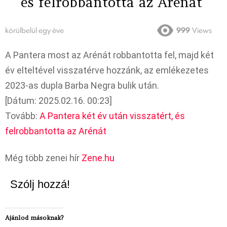
és felrobbantotta az Arénát
körülbelül egy éve
999
Views
A Pantera most az Arénát robbantotta fel, majd két
év elteltével visszatérve hozzánk, az emlékezetes
2023-as dupla Barba Negra bulik után.
[Dátum: 2025.02.16. 00:23]
Tovább:
A Pantera két év után visszatért, és
felrobbantotta az Arénát
Még több zenei hír
Zene.hu
Szólj hozzá!
Ajánlod másoknak?