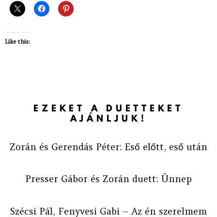
Like this:
EZEKET A DUETTEKET
AJÁNLJUK!
Zorán és Gerendás Péter: Eső előtt, eső után
Presser Gábor és Zorán duett: Ünnep
Szécsi Pál, Fenyvesi Gabi – Az én szerelmem