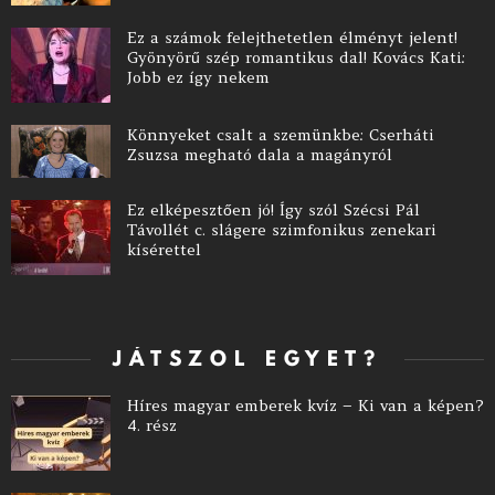
Ez a számok felejthetetlen élményt jelent!
Gyönyörű szép romantikus dal! Kovács Kati:
Jobb ez így nekem
Könnyeket csalt a szemünkbe: Cserháti
Zsuzsa megható dala a magányról
Ez elképesztően jó! Így szól Szécsi Pál
Távollét c. slágere szimfonikus zenekari
kísérettel
JÁTSZOL EGYET?
Híres magyar emberek kvíz – Ki van a képen?
4. rész