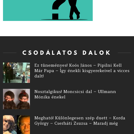
CSODÁLATOS DALOK
Ez tüneményes! Koós János – Pipilni Kell
Már Papa – Így énekli kisgyerekeivel a vicces
dalt!
Nosztalgikus! Moncsicsi dal – Ullmann
Mónika énekel
Megható! Különlegesen szép duett – Korda
György – Cserháti Zsuzsa – Maradj még