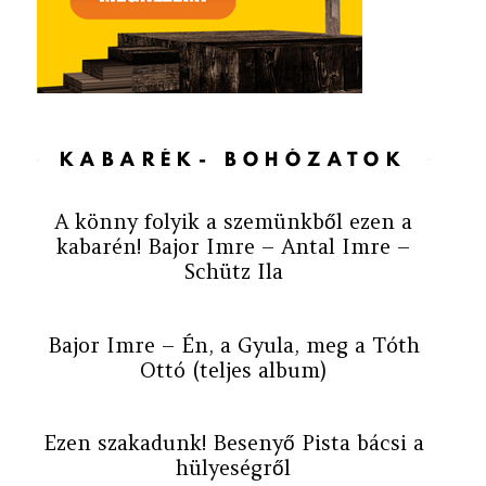
KABARÉK- BOHÓZATOK
A könny folyik a szemünkből ezen a
kabarén! Bajor Imre – Antal Imre –
Schütz Ila
Bajor Imre – Én, a Gyula, meg a Tóth
Ottó (teljes album)
Ezen szakadunk! Besenyő Pista bácsi a
hülyeségről