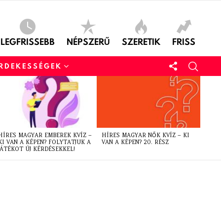
LEGFRISSEBB
NÉPSZERŰ
SZERETIK
FRISS
ÉRDEKESSÉGEK
HÍRES MAGYAR EMBEREK KVÍZ –
HÍRES MAGYAR NŐK KVÍZ – KI
KI VAN A KÉPEN? FOLYTATJUK A
VAN A KÉPEN? 20. RÉSZ
JÁTÉKOT ÚJ KÉRDÉSEKKEL!