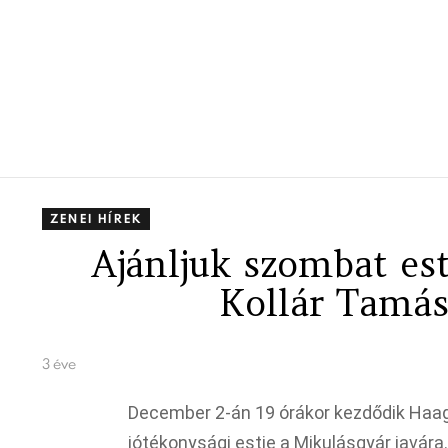
ZENEI HÍREK
Ajánljuk szombat es
Kollár Tamás
3 éve
December 2-án 19 órákor kezdődik Haag
jótékonysági estje a Mikulásgyár javár