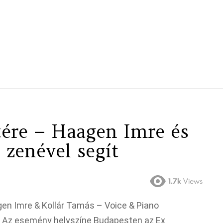
tére – Haagen Imre és
 zenével segít
1.7k
Views
en Imre & Kollár Tamás – Voice & Piano
a. Az esemény helyszíne Budapesten az Ex