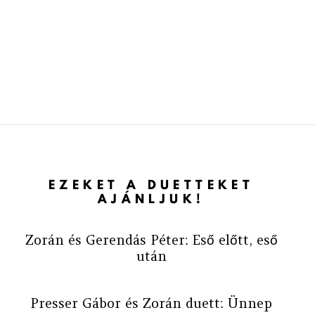
EZEKET A DUETTEKET
AJÁNLJUK!
Zorán és Gerendás Péter: Eső előtt, eső
után
Presser Gábor és Zorán duett: Ünnep