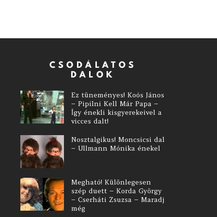
CSODÁLATOS
DALOK
Ez tüneményes! Koós János
– Pipilni Kell Már Papa –
Így énekli kisgyerekeivel a
vicces dalt!
Nosztalgikus! Moncsicsi dal
– Ullmann Mónika énekel
Megható! Különlegesen
szép duett – Korda György
– Cserháti Zsuzsa – Maradj
még