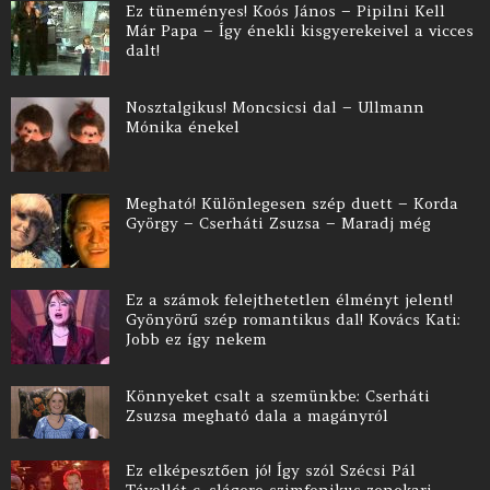
Ez tüneményes! Koós János – Pipilni Kell
Már Papa – Így énekli kisgyerekeivel a vicces
dalt!
Nosztalgikus! Moncsicsi dal – Ullmann
Mónika énekel
Megható! Különlegesen szép duett – Korda
György – Cserháti Zsuzsa – Maradj még
Ez a számok felejthetetlen élményt jelent!
Gyönyörű szép romantikus dal! Kovács Kati:
Jobb ez így nekem
Könnyeket csalt a szemünkbe: Cserháti
Zsuzsa megható dala a magányról
Ez elképesztően jó! Így szól Szécsi Pál