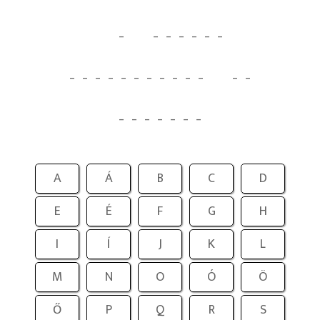
_
_
_
_
_
_
_
_
_
_
_
_
_
_
_
_
_
_
_
_
_
_
_
_
_
_
_
A
Á
B
C
D
E
É
F
G
H
I
Í
J
K
L
M
N
O
Ó
Ö
Ő
P
Q
R
S