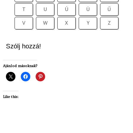
T
U
Ú
Ü
Ű
V
W
X
Y
Z
Szólj hozzá!
Ajánlod másoknak?
Like this: