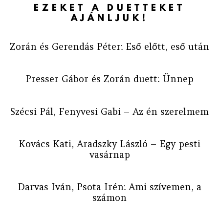
EZEKET A DUETTEKET
AJÁNLJUK!
Zorán és Gerendás Péter: Eső előtt, eső után
Presser Gábor és Zorán duett: Ünnep
Szécsi Pál, Fenyvesi Gabi – Az én szerelmem
Kovács Kati, Aradszky László – Egy pesti
vasárnap
Darvas Iván, Psota Irén: Ami szívemen, a
számon