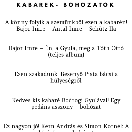
KABARÉK- BOHÓZATOK
A könny folyik a szemünkből ezen a kabarén!
Bajor Imre – Antal Imre – Schütz Ila
Bajor Imre – Én, a Gyula, meg a Tóth Ottó
(teljes album)
Ezen szakadunk! Besenyő Pista bácsi a
hülyeségről
Kedves kis kabaré Bodrogi Gyulával! Egy
pedáns asszony – bohózat
Ez nagyon jó! Kern András és Simon Kornél: A