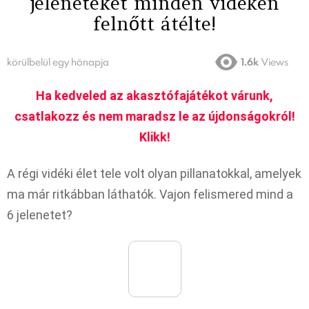
jeleneteket minden vidéken
felnőtt átélte!
körülbelül egy hónapja
1.6k
Views
Ha kedveled az akasztófajátékot várunk,
csatlakozz és nem maradsz le az újdonságokról!
Klikk!
A régi vidéki élet tele volt olyan pillanatokkal, amelyek
ma már ritkábban láthatók. Vajon felismered mind a
6 jelenetet?