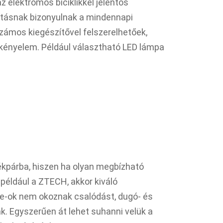
z elektromos biciklikkel jelentős
sztásnak bizonyulnak a mindennapi
zámos kiegészítővel felszerelhetőek,
 kényelem. Például választható LED lámpa
kpárba, hiszen ha olyan megbízható
például a ZTECH, akkor kiváló
ke-ok nem okoznak csalódást, dugó- és
. Egyszerűen át lehet suhanni velük a