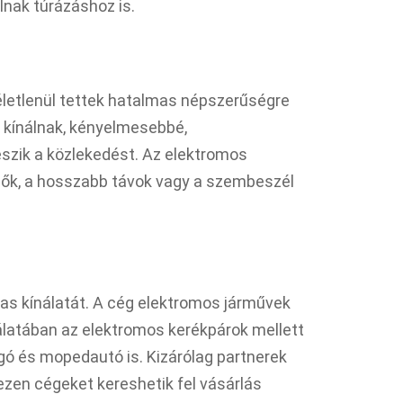
lnak túrázáshoz is.
letlenül tettek hatalmas népszerűségre
 kínálnak, kényelmesebbé,
zik a közlekedést. Az elektromos
ők, a hosszabb távok vagy a szembeszél
s kínálatát. A cég elektromos járművek
álatában az elektromos kerékpárok mellett
ogó és mopedautó is. Kizárólag partnerek
zen cégeket kereshetik fel vásárlás