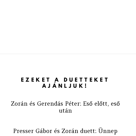
EZEKET A DUETTEKET
AJÁNLJUK!
Zorán és Gerendás Péter: Eső előtt, eső
után
Presser Gábor és Zorán duett: Ünnep