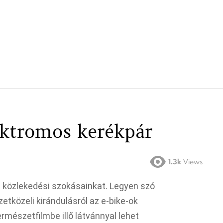
ektromos kerékpár
1.3k
Views
 közlekedési szokásainkat. Legyen szó
etközeli kirándulásról az e-bike-ok
rmészetfilmbe illő látvánnyal lehet