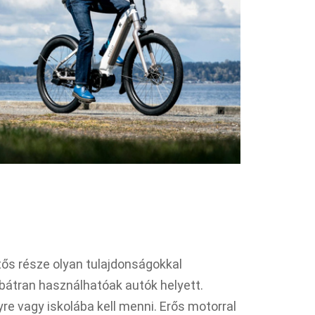
ős része olyan tulajdonságokkal
bátran használhatóak autók helyett.
re vagy iskolába kell menni. Erős motorral