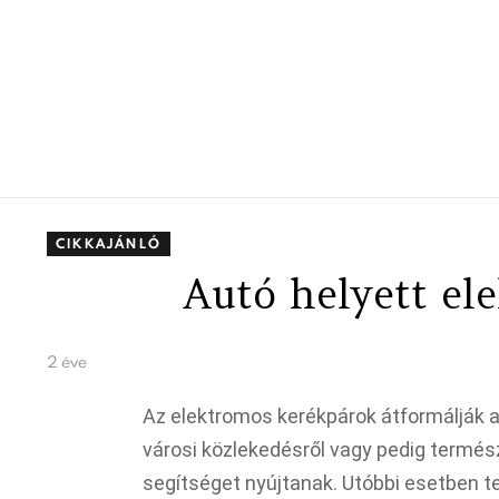
CIKKAJÁNLÓ
Autó helyett el
2 éve
Az elektromos kerékpárok átformálják a
városi közlekedésről vagy pedig termész
segítséget nyújtanak. Utóbbi esetben te