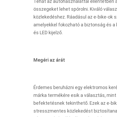
Tehát az autóhasználattal ellentétben a
összegeket lehet spórolni. Kiváló vála
közlekedéshez. Ráadásul az e-bike-ok s
amelyekkel fokozható a biztonság és a
és LED kijelző.
Megéri az árát
Érdemes beruházni egy elektromos keré
márka termékére esik a választás, mint 
befektetésnek tekinthető. Ezek az e-bi
stresszmentes közlekedést biztosítanak