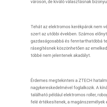
városon, de kiváló választásnak bizonyu
Tehát az elektromos kerékpárok nem vé
szert az utóbbi években. Számos előnyt
gazdaságosabbá és fenntarthatóbbá tes
rásegítésnek köszönhetően az emelked
többé nem jelentenek akadályt.
Érdemes megtekinteni a ZTECH hatalma
nagykereskedelmével foglalkozik. A kín
található például elektromos roller, rob
felé értékesítenek, a magánszemélyek e