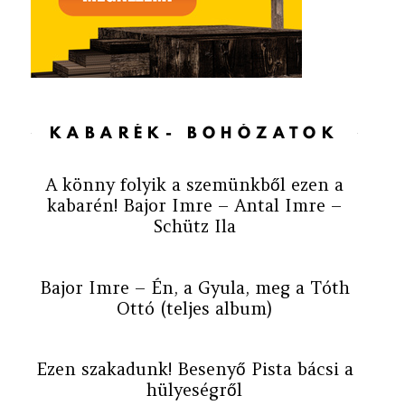
KABARÉK- BOHÓZATOK
A könny folyik a szemünkből ezen a
kabarén! Bajor Imre – Antal Imre –
Schütz Ila
Bajor Imre – Én, a Gyula, meg a Tóth
Ottó (teljes album)
Ezen szakadunk! Besenyő Pista bácsi a
hülyeségről