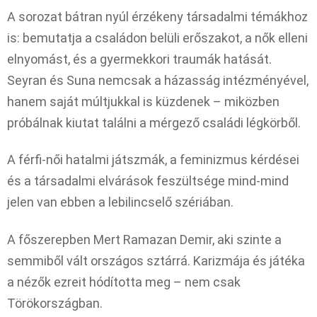
A sorozat bátran nyúl érzékeny társadalmi témákhoz
is: bemutatja a családon belüli erőszakot, a nők elleni
elnyomást, és a gyermekkori traumák hatását.
Seyran és Suna nemcsak a házasság intézményével,
hanem saját múltjukkal is küzdenek – miközben
próbálnak kiutat találni a mérgező családi légkörből.
A férfi-női hatalmi játszmák, a feminizmus kérdései
és a társadalmi elvárások feszültsége mind-mind
jelen van ebben a lebilincselő szériában.
A főszerepben Mert Ramazan Demir, aki szinte a
semmiből vált országos sztárrá. Karizmája és játéka
a nézők ezreit hódította meg – nem csak
Törökországban.