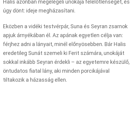
Halis azonban megelégeli unokája felelőtlenségét, és
úgy dönt: ideje megházasítani.
Eközben a vidéki testvérpár, Suna és Seyran zsarnok
apjuk árnyékában él. Az apának egyetlen célja van:
férjhez adni a lányait, minél előnyösebben. Bár Halis
eredetileg Sunát szemeli ki Ferit számára, unokáját
sokkal inkább Seyran érdekli – az egyetemre készülő,
öntudatos fiatal lány, aki minden porcikájával
tiltakozik a házasság ellen.