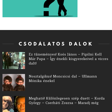
CSODÁLATOS DALOK
Ez tüneményes! Koós János – Pipilni Kell
Már Papa – Így énekli kisgyerekeivel a vicces
dalt!
Nosztalgikus! Moncsicsi dal – Ullmann
Mónika énekel
Megható! Különlegesen szép duett – Korda
György – Cserháti Zsuzsa – Maradj még