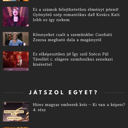
Ez a számok felejthetetlen élményt jelent!
Gyönyörű szép romantikus dal! Kovács Kati:
Jobb ez így nekem
Könnyeket csalt a szemünkbe: Cserháti
Zsuzsa megható dala a magányról
Ez elképesztően jó! Így szól Szécsi Pál
Távollét c. slágere szimfonikus zenekari
kísérettel
JÁTSZOL EGYET?
Híres magyar emberek kvíz – Ki van a képen?
4. rész