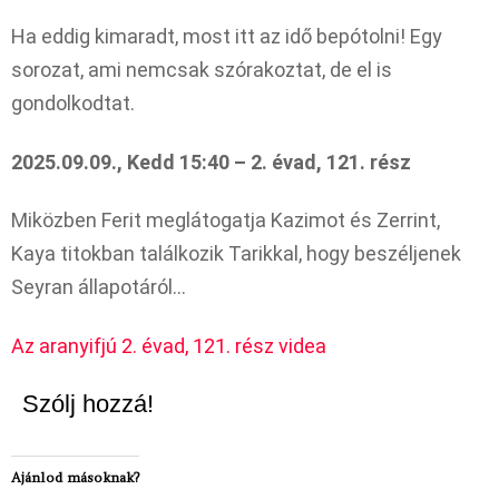
Ha eddig kimaradt, most itt az idő bepótolni! Egy
sorozat, ami nemcsak szórakoztat, de el is
gondolkodtat.
2025.09.09., Kedd 15:40 – 2. évad, 121. rész
Miközben Ferit meglátogatja Kazimot és Zerrint,
Kaya titokban találkozik Tarikkal, hogy beszéljenek
Seyran állapotáról…
Az aranyifjú 2. évad, 121. rész videa
Szólj hozzá!
Ajánlod másoknak?