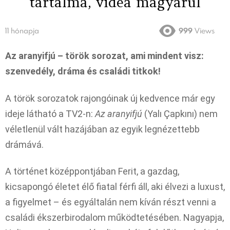
tartalma, videa magyarul
11 hónapja
999
Views
Az aranyifjú – török sorozat, ami mindent visz:
szenvedély, dráma és családi titkok!
A török sorozatok rajongóinak új kedvence már egy
ideje látható a TV2-n:
Az aranyifjú
(Yalı Çapkını) nem
véletlenül vált hazájában az egyik legnézettebb
drámává.
A történet középpontjában Ferit, a gazdag,
kicsapongó életet élő fiatal férfi áll, aki élvezi a luxust,
a figyelmet – és egyáltalán nem kíván részt venni a
családi ékszerbirodalom működtetésében. Nagyapja,