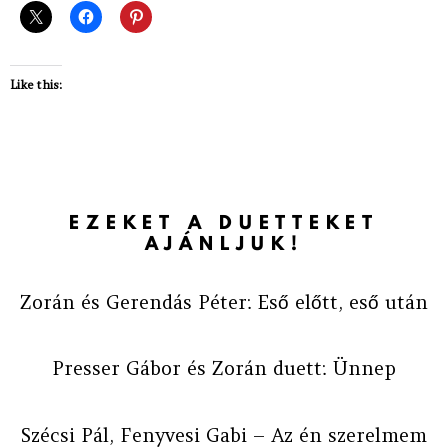
Like this:
EZEKET A DUETTEKET
AJÁNLJUK!
Zorán és Gerendás Péter: Eső előtt, eső után
Presser Gábor és Zorán duett: Ünnep
Szécsi Pál, Fenyvesi Gabi – Az én szerelmem