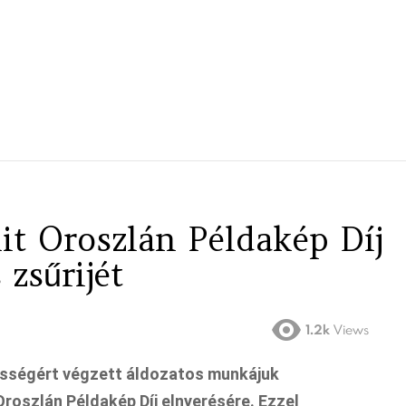
nit Oroszlán Példakép Díj
 zsűrijét
1.2k
Views
özösségért végzett áldozatos munkájuk
 Oroszlán Példakép Díj
elnyerésére. Ezzel