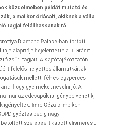
ok küzdelmeiben példát mutató és
zák, a mai kor óriásait, akiknek a válla
ió tagjai felállhassanak rá.
orottya Diamond Palace-ban tartott
ubja alapítója bejelentette a II. Gránit
ztó zsűri tagjait. A sajtótájékoztatón
áért felelős helyettes államtitkár, aki
gatások mellett, fél- és egyperces
t arra, hogy gyermeket nevelni jó. A
a már az édesapák is igénybe vehetik,
ak igényeltek. Imre Géza olimpikon
yi GOPD győztes pedig nagy
 betöltött szerepéért kapott elismerést.