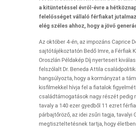
a kitüntetéssel
évről-évre
a hétköznap
felelősséget vállaló férfiakat jutalmaz
elég széles ahhoz, hogy a jövő generác
Az október 4-én, az impozáns Caprice D
sajtótájékoztatón Bedő Imre, a Férfiak Kl
Oroszlán Példakép Díj nyerteseit kiválas
felszólalt Dr. Beneda Attila családpolitik
hangsúlyozta, hogy a kormányzat a támo
kisfilmekkel hívja fel a fiatalok figyelmé
családtámogatások nagy részét pedig m
tavaly a 140 ezer gyedből 11 ezret férfi
párbajtőröző, az idei zsűri tagja, taval
megtiszteltetésnek tartja, hogy életben