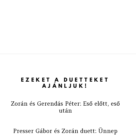
EZEKET A DUETTEKET
AJÁNLJUK!
Zorán és Gerendás Péter: Eső előtt, eső
után
Presser Gábor és Zorán duett: Ünnep