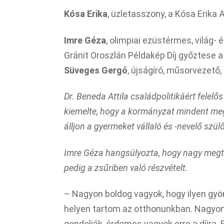
Kósa Erika
, üzletasszony, a Kósa Erika A
Imre Géza
, olimpiai ezüstérmes, világ- 
Gránit Oroszlán Példakép Díj győztese a
Süveges Gergő
, újságíró, műsorvezető,
Dr. Beneda Attila
családpolitikáért felelo
kiemelte, hogy a kormányzat mindent meg
álljon a gyermeket vállaló és -nevelő szül
Imre Géza
hangsúlyozta
, hogy nagy megti
pedig a zsűriben való részvételt.
– Nagyon boldog vagyok, hogy ilyen gyön
helyen tartom az otthonunkban. Nagyon 
gondolják, érdemes vagyok erre a díjra. 