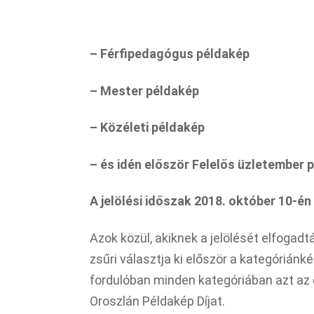
– Férfipedagógus példakép
– Mester példakép
– Közéleti példakép
– és idén először Felelős üzletember 
A jelölési időszak 2018. október 10-én é
Azok közül, akiknek a jelölését elfogad
zsűri választja ki először a kategóriánk
fordulóban minden kategóriában azt az 
Oroszlán Példakép Díjat.