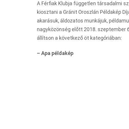
A Férfiak Klubja független társadalmi 
kiosztani a Gránit Oroszlán Példakép Díj
akarásuk, áldozatos munkájuk, példamu
nagyközönség előtt 2018. szeptember 6-t
állítson a következő öt kategóriában:
– Apa példakép