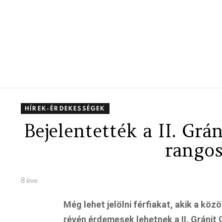
HÍREK-ÉRDEKESSÉGEK
Bejelentették a II. Grá
rangos
8 éve
Még lehet jelölni férfiakat, akik a k
révén érdemesek lehetnek a
II. Gránit