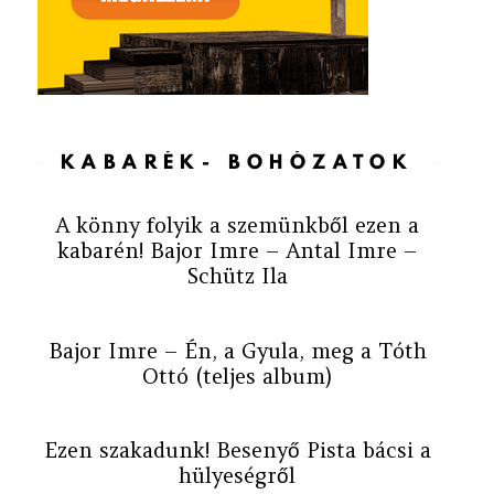
KABARÉK- BOHÓZATOK
A könny folyik a szemünkből ezen a
kabarén! Bajor Imre – Antal Imre –
Schütz Ila
Bajor Imre – Én, a Gyula, meg a Tóth
Ottó (teljes album)
Ezen szakadunk! Besenyő Pista bácsi a
hülyeségről