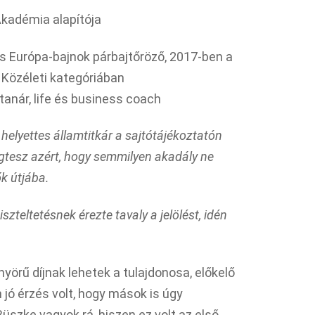
kadémia alapítója
és Európa-bajnok párbajtőröző, 2017-ben a
 Közéleti kategóriában
 tanár, life és business coach
̋s helyettes államtitkár a sajtótájékoztatón
tesz azért, hogy semmilyen akadály ne
ők útjába.
szteltetésnek érezte tavaly a jelölést, idén
yörű díjnak lehetek a tulajdonosa, előkelő
jó érzés volt, hogy mások is úgy
Büszke vagyok rá, hiszen ez volt az első