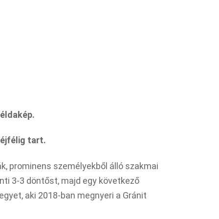
példakép.
jfélig tart.
ták, prominens személyekből álló szakmai
énti 3-3 döntőst, majd egy következő
egyet, aki 2018-ban megnyeri a Gránit