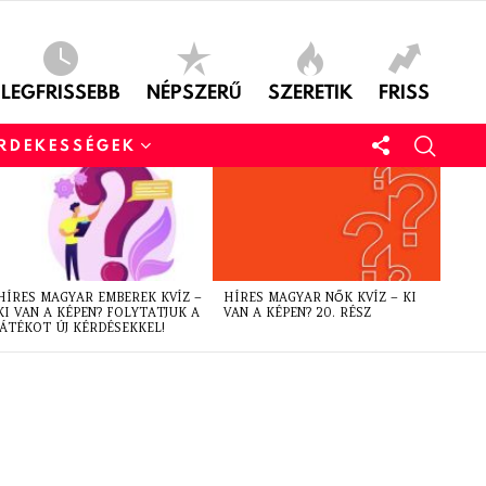
LEGFRISSEBB
NÉPSZERŰ
SZERETIK
FRISS
ÉRDEKESSÉGEK
HÍRES MAGYAR EMBEREK KVÍZ –
HÍRES MAGYAR NŐK KVÍZ – KI
KI VAN A KÉPEN? FOLYTATJUK A
VAN A KÉPEN? 20. RÉSZ
JÁTÉKOT ÚJ KÉRDÉSEKKEL!