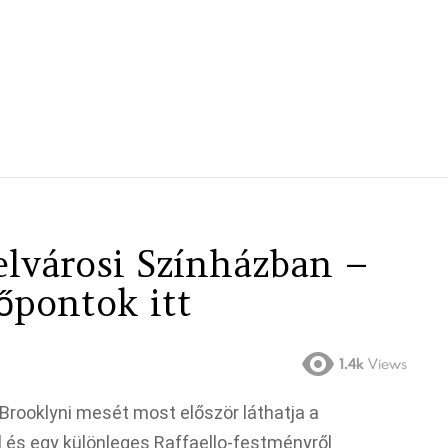
elvárosi Színházban –
dőpontok itt
1.4k
Views
Brooklyni mesét most először láthatja a
l és egy különleges Raffaello-festményről