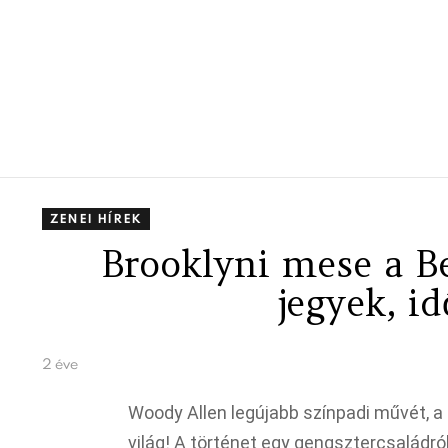
ZENEI HÍREK
Brooklyni mese a B
jegyek, i
2 éve
Woody Allen legújabb színpadi művét, a 
világ! A történet egy gengsztercsaládró