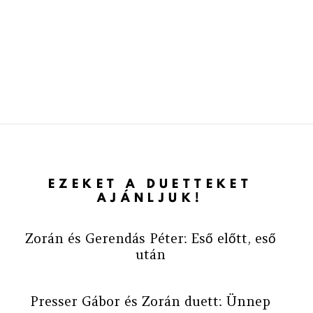
EZEKET A DUETTEKET
AJÁNLJUK!
Zorán és Gerendás Péter: Eső előtt, eső
után
Presser Gábor és Zorán duett: Ünnep