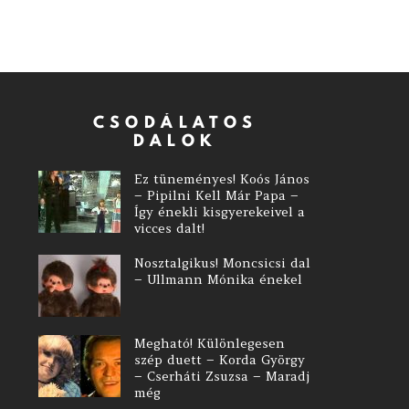
CSODÁLATOS
DALOK
Ez tüneményes! Koós János
– Pipilni Kell Már Papa –
Így énekli kisgyerekeivel a
vicces dalt!
Nosztalgikus! Moncsicsi dal
– Ullmann Mónika énekel
Megható! Különlegesen
szép duett – Korda György
– Cserháti Zsuzsa – Maradj
még