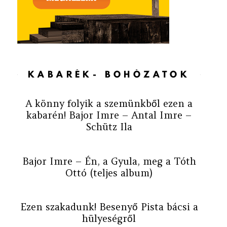
KABARÉK- BOHÓZATOK
A könny folyik a szemünkből ezen a
kabarén! Bajor Imre – Antal Imre –
Schütz Ila
Bajor Imre – Én, a Gyula, meg a Tóth
Ottó (teljes album)
Ezen szakadunk! Besenyő Pista bácsi a
hülyeségről