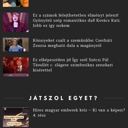
Ez a számok felejthetetlen élményt jelent!
Gyönyörű szép romantikus dal! Kovács Kati:
Jobb ez így nekem
Könnyeket csalt a szemünkbe: Cserháti
Zsuzsa megható dala a magányról
Ez elképesztően jó! Így szól Szécsi Pál
Távollét c. slágere szimfonikus zenekari
kísérettel
JÁTSZOL EGYET?
Híres magyar emberek kvíz – Ki van a képen?
4. rész