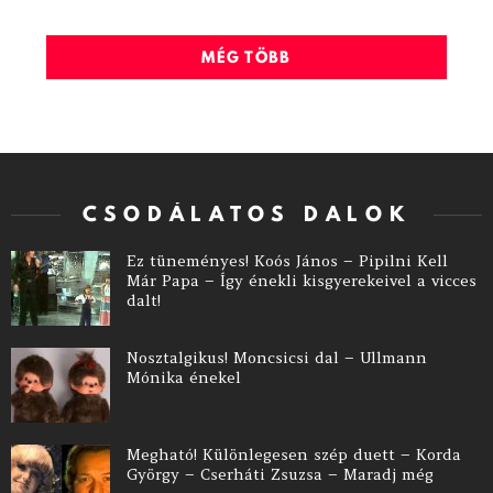
MÉG TÖBB
CSODÁLATOS DALOK
Ez tüneményes! Koós János – Pipilni Kell
Már Papa – Így énekli kisgyerekeivel a vicces
dalt!
Nosztalgikus! Moncsicsi dal – Ullmann
Mónika énekel
Megható! Különlegesen szép duett – Korda
György – Cserháti Zsuzsa – Maradj még