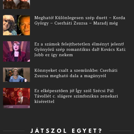
Megható! Különlegesen szép duett – Korda
György – Cserháti Zsuzsa – Maradj még
Ez a számok felejthetetlen élményt jelent!
Gyönyörű szép romantikus dal! Kovács Kati:
Jobb ez így nekem
Könnyeket csalt a szemünkbe: Cserháti
Zsuzsa megható dala a magányról
Ez elképesztően jó! Így szól Szécsi Pál
Távollét c. slágere szimfonikus zenekari
kísérettel
JÁTSZOL EGYET?