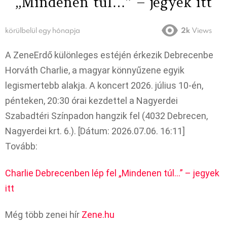
„Mindenen túl…” – jegyek itt
körülbelül egy hónapja
2k
Views
A ZeneErdő különleges estéjén érkezik Debrecenbe
Horváth Charlie, a magyar könnyűzene egyik
legismertebb alakja. A koncert 2026. július 10-én,
pénteken, 20:30 órai kezdettel a Nagyerdei
Szabadtéri Színpadon hangzik fel (4032 Debrecen,
Nagyerdei krt. 6.). [Dátum: 2026.07.06. 16:11]
Tovább:
Charlie Debrecenben lép fel „Mindenen túl…” – jegyek
itt
Még több zenei hír
Zene.hu