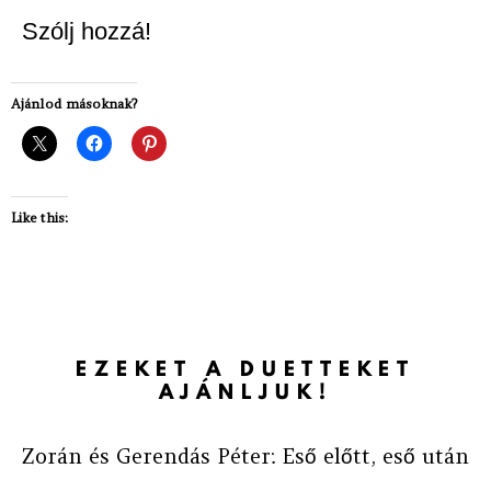
Szólj hozzá!
Ajánlod másoknak?
Like this:
EZEKET A DUETTEKET
AJÁNLJUK!
Zorán és Gerendás Péter: Eső előtt, eső után