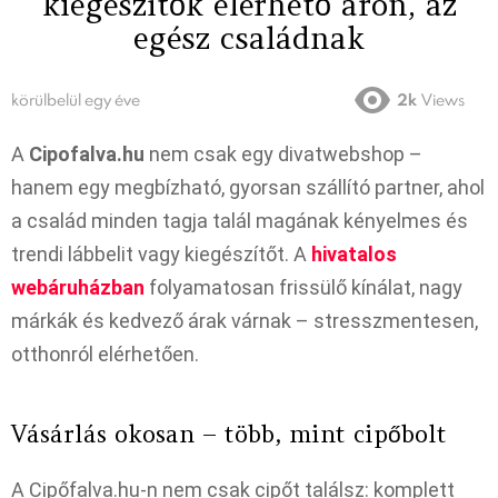
kiegészítők elérhető áron, az
egész családnak
körülbelül egy éve
2k
Views
A
Cipofalva.hu
nem csak egy divatwebshop –
hanem egy megbízható, gyorsan szállító partner, ahol
a család minden tagja talál magának kényelmes és
trendi lábbelit vagy kiegészítőt. A
hivatalos
webáruházban
folyamatosan frissülő kínálat, nagy
márkák és kedvező árak várnak – stresszmentesen,
otthonról elérhetően.
Vásárlás okosan – több, mint cipőbolt
A Cipőfalva.hu-n nem csak cipőt találsz: komplett