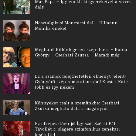
Már Papa – Így énekli kisgyerekeivel a vicces
dalt!
Nosztalgikus! Moncsicsi dal – Ullmann
Mónika énekel
Megható! Különlegesen szép duett – Korda
György – Cserháti Zsuzsa – Maradj még
Ez a számok felejthetetlen élményt jelent!
Gyönyörű szép romantikus dal! Kovács Kati:
Jobb ez így nekem
Könnyeket csalt a szemünkbe: Cserháti
Zsuzsa megható dala a magányról
Ez elképesztően jó! Így szól Szécsi Pál
Távollét c. slágere szimfonikus zenekari
kísérettel