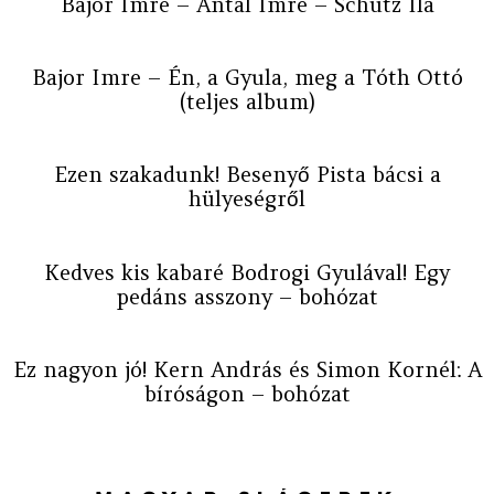
Bajor Imre – Antal Imre – Schütz Ila
Bajor Imre – Én, a Gyula, meg a Tóth Ottó
(teljes album)
Ezen szakadunk! Besenyő Pista bácsi a
hülyeségről
Kedves kis kabaré Bodrogi Gyulával! Egy
pedáns asszony – bohózat
Ez nagyon jó! Kern András és Simon Kornél: A
bíróságon – bohózat