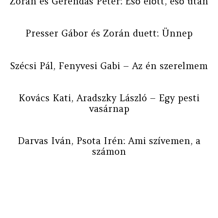
Zorán és Gerendás Péter: Eső előtt, eső után
Presser Gábor és Zorán duett: Ünnep
Szécsi Pál, Fenyvesi Gabi – Az én szerelmem
Kovács Kati, Aradszky László – Egy pesti
vasárnap
Darvas Iván, Psota Irén: Ami szívemen, a
számon