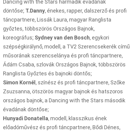
Dancing with the Stars harmadik évadának
döntőse;
T.Danny
, énekes, rapper, dalszerző és profi
táncpartnere, Lissák Laura, magyar Ranglista
győztes, többszörös Országos Bajnok,
koreográfus;
Sydney van den Bosch
, egykori
szépségkirálynő, modell, a TV2 Szerencsekerék című
műsorának szerencselánya és profi táncpartnere,
Ádám Csaba, szlovák Országos Bajnok, többszörös
Ranglista Győztes és bajnoki döntős;
Simon Kornél
, színész és profi táncpartnere, Szőke
Zsuzsanna, ötszörös magyar bajnok és hatszoros
országos bajnok, a Dancing with the Stars második
évadának döntőse;
Hunyadi Donatella
, modell, klasszikus ének
előadóművész és profi táncpartnere, Bődi Dénes,