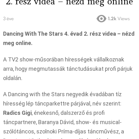
2. rész videa – nézd meg online
3 éve
1.2k
Views
Dancing With The Stars 4. évad 2. rész videa – nézd
meg online.
A TV2 show-műsorában hírességek vállalkoznak
arra, hogy megmutassák tánctudásukat profi párjuk
oldalán.
A Dancing with the Stars negyedik évadában tíz
híresség lép táncparkettre párjával, név szerint:
Radics Gigi
, énekesnő, dalszerző és profi
táncpartnere, Baranya Dávid, show- és musical-
szólótáncos, szolnoki Príma-díjas táncművész, a