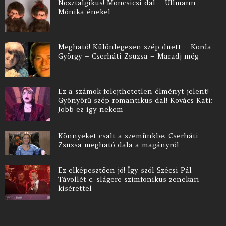
Nosztalgikus! Moncsicsi dal – Ullmann
Mónika énekel
Megható! Különlegesen szép duett – Korda
György – Cserháti Zsuzsa – Maradj még
Ez a számok felejthetetlen élményt jelent!
Gyönyörű szép romantikus dal! Kovács Kati:
Jobb ez így nekem
Könnyeket csalt a szemünkbe: Cserháti
Zsuzsa megható dala a magányról
Ez elképesztően jó! Így szól Szécsi Pál
Távollét c. slágere szimfonikus zenekari
kísérettel