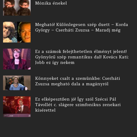
Mónika énekel
Megható! Különlegesen szép duett – Korda
György – Cserháti Zsuzsa – Maradj még
Ez a számok felejthetetlen élményt jelent!
Gyönyörű szép romantikus dal! Kovács Kati:
Jobb ez így nekem
Könnyeket csalt a szemünkbe: Cserháti
Zsuzsa megható dala a magányról
Ez elképesztően jó! Így szól Szécsi Pál
Távollét c. slágere szimfonikus zenekari
kísérettel