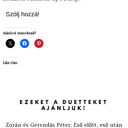
Szólj hozzá!
Ajánlod másoknak?
Like this:
EZEKET A DUETTEKET
AJÁNLJUK!
Zorán és Gerendás Péter: Eső előtt, eső után