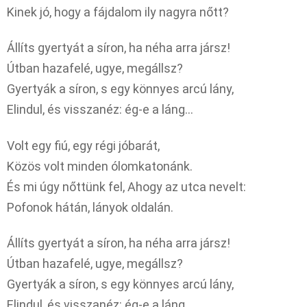
Kinek jó, hogy a fájdalom ily nagyra nőtt?
Állíts gyertyát a síron, ha néha arra jársz!
Útban hazafelé, ugye, megállsz?
Gyertyák a síron, s egy könnyes arcú lány,
Elindul, és visszanéz: ég-e a láng…
Volt egy fiú, egy régi jóbarát,
Közös volt minden ólomkatonánk.
És mi úgy nőttünk fel, Ahogy az utca nevelt:
Pofonok hátán, lányok oldalán.
Állíts gyertyát a síron, ha néha arra jársz!
Útban hazafelé, ugye, megállsz?
Gyertyák a síron, s egy könnyes arcú lány,
Elindul, és visszanéz: ég-e a láng…