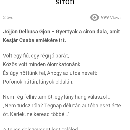
siron
2 éve
999
Views
Jöjjön Delhusa Gjon – Gyertyak a siron dala, amit
Kesjár Csaba emlékére írt.
Volt egy fiú, egy régi jó barát,
Közös volt minden ólomkatonánk.
És úgy nőttünk fel, Ahogy az utca nevelt:
Pofonok hátán, lányok oldalán.
Nem rég felhívtam őt, egy lány hang válaszolt:
„Nem tudsz róla? Tegnap délután autóbaleset érte
őt. Kérlek, ne keresd többé…”
A teljes dalszöveget lent találod