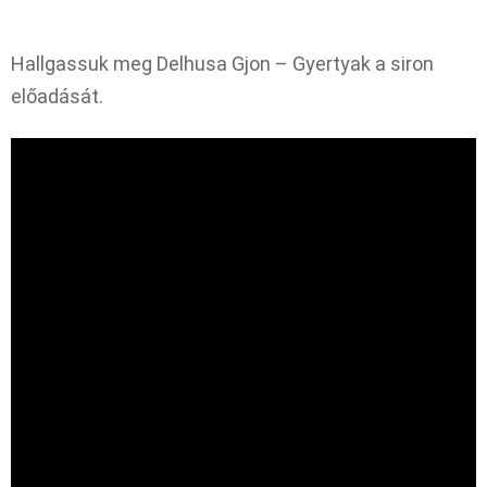
Hallgassuk meg Delhusa Gjon – Gyertyak a siron
előadását.