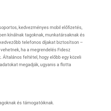
soportos, kedvezményes mobil előfizetés,
kben kínálnak tagoknak, munkatársaknak és
 kedvezőbb telefonos díjakat biztosítson –
be vehetnek, ha a megrendelés Fidesz
. Általános feltétel, hogy előbb egy közeli
z adatokat megadják, ugyanis a flotta
agoknak és támogatóiknak.​