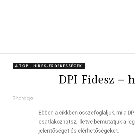
A TOP
HÍREK-ÉRDEKESSÉGEK
DPI Fidesz – h
9 hónapja
Ebben a cikkben összefoglaljuk, mi a DPI
csatlakozhatsz, illetve bemutatjuk a leg
jelentőséget és elérhetőségeket.