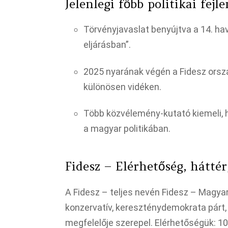
Jelenlegi főbb politikai fej
Törvényjavaslat benyújtva a 14. hav
eljárásban”.​
2025 nyarának végén a Fidesz ors
különösen vidéken.​
Több közvélemény-kutató kiemeli, h
a magyar politikában.​
Fidesz – Elérhetőség, hátté
A Fidesz – teljes nevén Fidesz – Magya
konzervatív, kereszténydemokrata párt, 
megfelelője szerepel. Elérhetőségük: 1