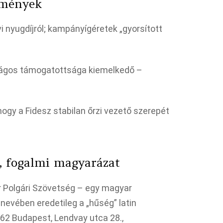
lemények
i nyugdíjról; kampányígéretek „gyorsított
zágos támogatottsága kiemelkedő –
ogy a Fidesz stabilan őrzi vezető szerepét
r, fogalmi magyarázat
r Polgári Szövetség – egy magyar
nevében eredetileg a „hűség” latin
062 Budapest, Lendvay utca 28.,