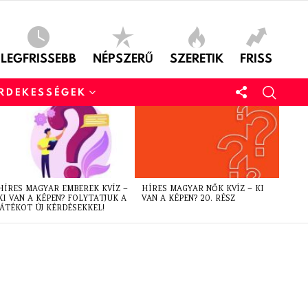
LEGFRISSEBB
NÉPSZERŰ
SZERETIK
FRISS
ÉRDEKESSÉGEK
HÍRES MAGYAR EMBEREK KVÍZ –
HÍRES MAGYAR NŐK KVÍZ – KI
KI VAN A KÉPEN? FOLYTATJUK A
VAN A KÉPEN? 20. RÉSZ
JÁTÉKOT ÚJ KÉRDÉSEKKEL!