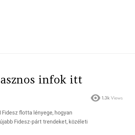
asznos infok itt
1.3k
Views
 Fidesz flotta lényege, hogyan
újabb Fidesz-párt trendeket, közéleti