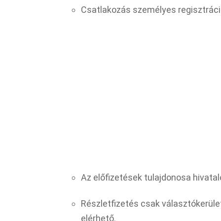
Csatlakozás személyes regisztrációh
Az előfizetések tulajdonosa hivatal
Részletfizetés csak választókerület
elérhető.​