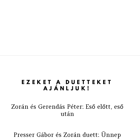
EZEKET A DUETTEKET
AJÁNLJUK!
Zorán és Gerendás Péter: Eső előtt, eső
után
Presser Gábor és Zorán duett: Ünnep