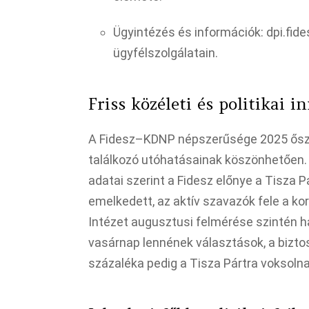
Ügyintézés és információk: dpi.fides
ügyfélszolgálatain.​
Friss közéleti és politikai i
A Fidesz–KDNP népszerűsége 2025 őszé
találkozó utóhatásainak köszönhetően.
adatai szerint a Fidesz előnye a Tisza 
emelkedett, az aktív szavazók fele a 
Intézet augusztusi felmérése szintén 
vasárnap lennének választások, a biztos
százaléka pedig a Tisza Pártra voksolna