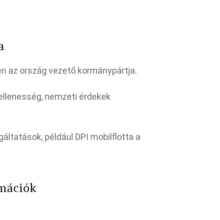
a
ben az ország vezető kormánypártja.​
sellenesség, nemzeti érdekek
áltatások, például DPI mobilflotta a
rmációk