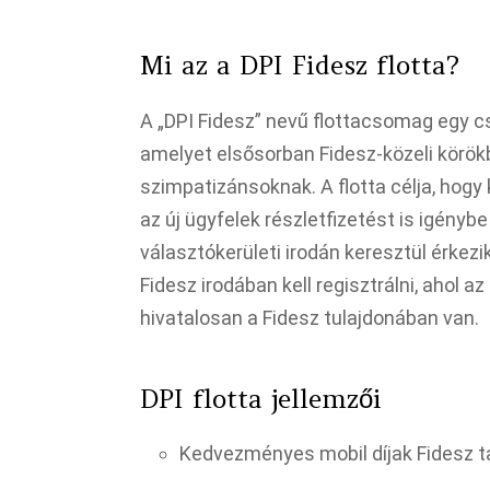
Mi az a DPI Fidesz flotta?
A „DPI Fidesz” nevű flottacsomag egy c
amelyet elsősorban Fidesz-közeli körö
szimpatizánsoknak. A flotta célja, hogy
az új ügyfelek részletfizetést is igény
választókerületi irodán keresztül érkezik
Fidesz irodában kell regisztrálni, ahol a
hivatalosan a Fidesz tulajdonában van.​
DPI flotta jellemzői
Kedvezményes mobil díjak Fidesz t