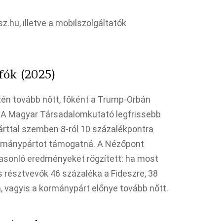
z.hu, illetve a mobilszolgáltatók
nfók (2025)
n tovább nőtt, főként a Trump-Orbán
 A Magyar Társadalomkutató legfrissebb
Párttal szemben 8-ról 10 százalékpontra
kormánypártot támogatná. A Nézőpont
hasonló eredményeket rögzített: ha most
 résztvevők 46 százaléka a Fideszre, 38
, vagyis a kormánypárt előnye tovább nőtt.​