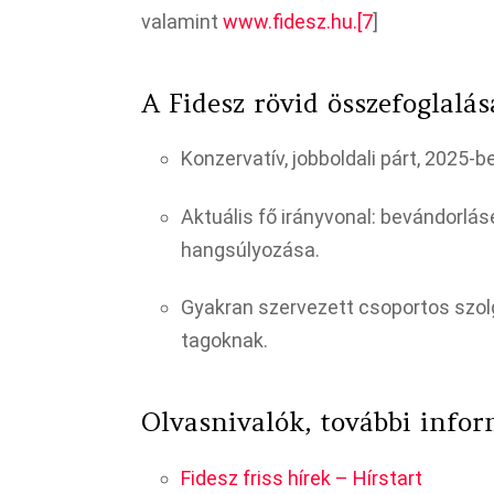
valamint
www.fidesz.hu.[7
]​
A Fidesz rövid összefoglalás
Konzervatív, jobboldali párt, 2025-
Aktuális fő irányvonal: bevándorlá
hangsúlyozása.
Gyakran szervezett csoportos szolg
tagoknak.​
Olvasnivalók, további info
Fidesz friss hírek – Hírstart