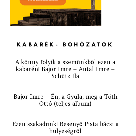
KABARÉK- BOHÓZATOK
A könny folyik a szemünkből ezen a
kabarén! Bajor Imre – Antal Imre –
Schütz Ila
Bajor Imre – Én, a Gyula, meg a Tóth
Ottó (teljes album)
Ezen szakadunk! Besenyő Pista bácsi a
hülyeségről