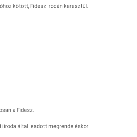
oz kötött, Fidesz irodán keresztül.​
osan a Fidesz.
i iroda által leadott megrendeléskor