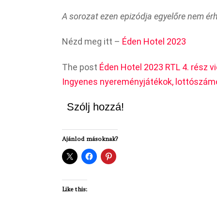
A sorozat ezen epizódja egyelőre nem érhe
Nézd meg itt –
Éden Hotel 2023
The post
Éden Hotel 2023 RTL 4. rész v
Ingyenes nyereményjátékok, lottószámo
Szólj hozzá!
Ajánlod másoknak?
Like this: