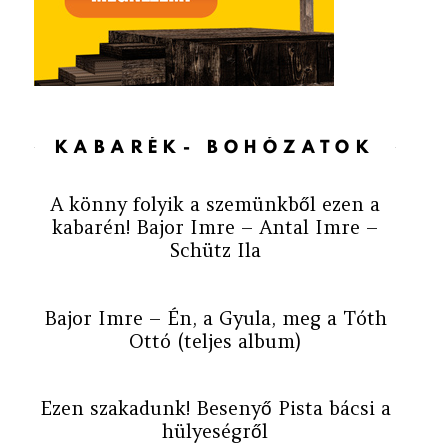
KABARÉK- BOHÓZATOK
A könny folyik a szemünkből ezen a
kabarén! Bajor Imre – Antal Imre –
Schütz Ila
Bajor Imre – Én, a Gyula, meg a Tóth
Ottó (teljes album)
Ezen szakadunk! Besenyő Pista bácsi a
hülyeségről