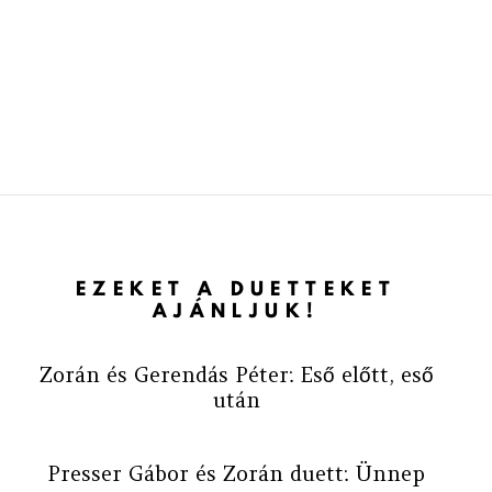
EZEKET A DUETTEKET
AJÁNLJUK!
Zorán és Gerendás Péter: Eső előtt, eső
után
Presser Gábor és Zorán duett: Ünnep