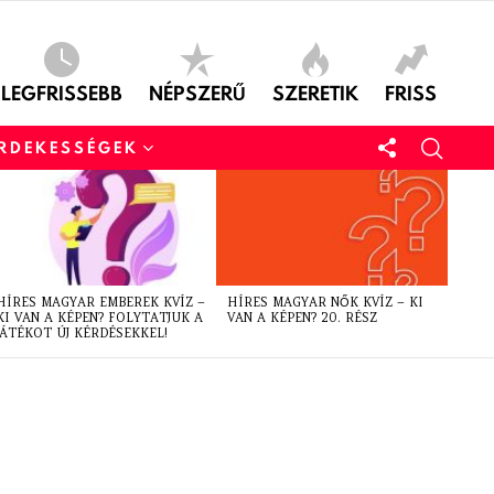
LEGFRISSEBB
NÉPSZERŰ
SZERETIK
FRISS
ÉRDEKESSÉGEK
HÍRES MAGYAR EMBEREK KVÍZ –
HÍRES MAGYAR NŐK KVÍZ – KI
KI VAN A KÉPEN? FOLYTATJUK A
VAN A KÉPEN? 20. RÉSZ
JÁTÉKOT ÚJ KÉRDÉSEKKEL!