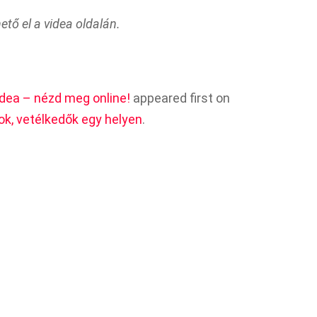
tő el a videa oldalán.
idea – nézd meg online!
appeared first on
k, vetélkedők egy helyen
.