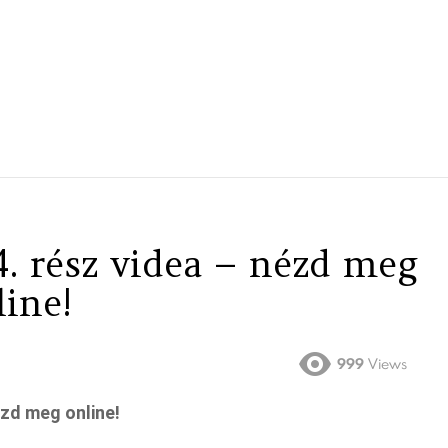
. rész videa – nézd meg
line!
999
Views
ézd meg online!