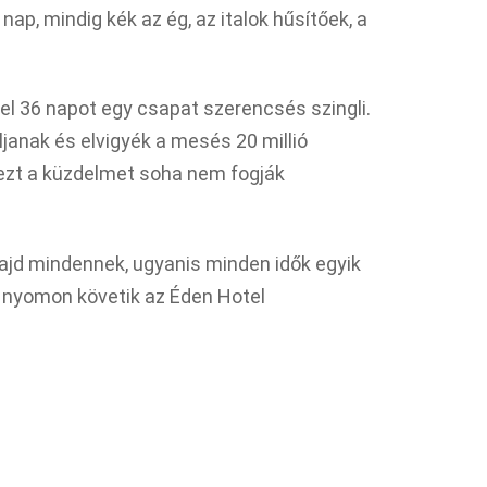
 nap, mindig kék az ég, az italok hűsítőek, a
el 36 napot egy csapat szerencsés szingli.
áljanak és elvigyék a mesés 20 millió
 ezt a küzdelmet soha nem fogják
ajd mindennek, ugyanis minden idők egyik
k nyomon követik az Éden Hotel