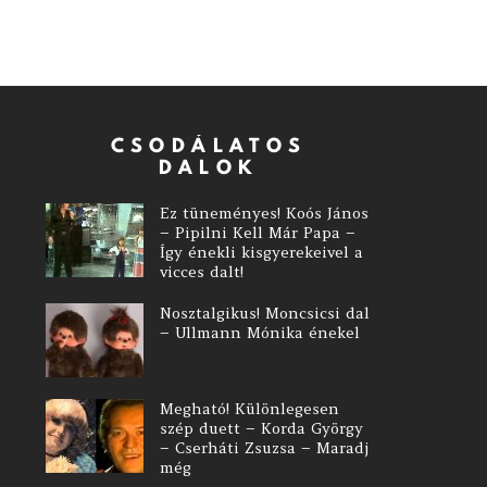
CSODÁLATOS
DALOK
Ez tüneményes! Koós János
– Pipilni Kell Már Papa –
Így énekli kisgyerekeivel a
vicces dalt!
Nosztalgikus! Moncsicsi dal
– Ullmann Mónika énekel
Megható! Különlegesen
szép duett – Korda György
– Cserháti Zsuzsa – Maradj
még