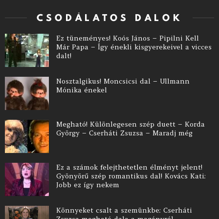
CSODÁLATOS DALOK
Ez tüneményes! Koós János – Pipilni Kell
Már Papa – Így énekli kisgyerekeivel a vicces
dalt!
Nosztalgikus! Moncsicsi dal – Ullmann
Mónika énekel
Megható! Különlegesen szép duett – Korda
György – Cserháti Zsuzsa – Maradj még
Ez a számok felejthetetlen élményt jelent!
Gyönyörű szép romantikus dal! Kovács Kati:
Jobb ez így nekem
Könnyeket csalt a szemünkbe: Cserháti