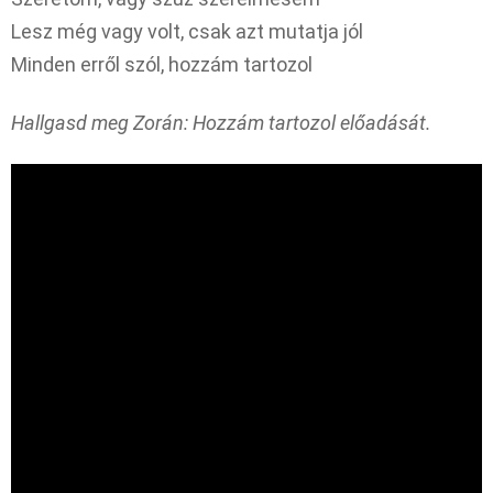
Lesz még vagy volt, csak azt mutatja jól
Minden erről szól, hozzám tartozol
Hallgasd meg Zorán: Hozzám tartozol előadását.