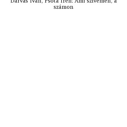
Darvas Iván, Psota Irén: Ami szívemen, a
számon