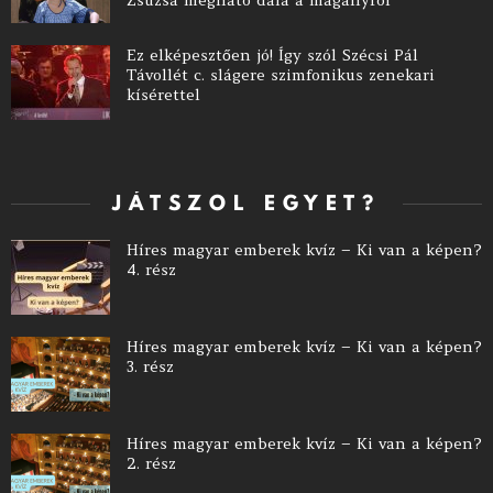
Zsuzsa megható dala a magányról
Ez elképesztően jó! Így szól Szécsi Pál
Távollét c. slágere szimfonikus zenekari
kísérettel
JÁTSZOL EGYET?
Híres magyar emberek kvíz – Ki van a képen?
4. rész
Híres magyar emberek kvíz – Ki van a képen?
3. rész
Híres magyar emberek kvíz – Ki van a képen?
2. rész