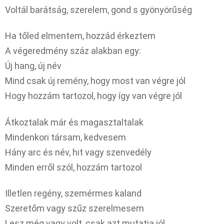
Voltál barátság, szerelem, gond s gyönyörűség
Ha tőled elmentem, hozzád érkeztem
A végeredmény száz alakban egy:
Új hang, új név
Mind csak új remény, hogy most van végre jól
Hogy hozzám tartozol, hogy így van végre jól
Átkoztalak már és magasztaltalak
Mindenkori társam, kedvesem
Hány arc és név, hit vagy szenvedély
Minden erről szól, hozzám tartozol
Illetlen regény, szemérmes kaland
Szeretőm vagy szűz szerelmesem
Lesz még vagy volt, csak azt mutatja jól