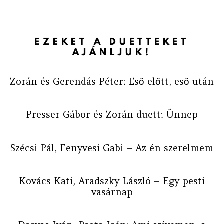
EZEKET A DUETTEKET
AJÁNLJUK!
Zorán és Gerendás Péter: Eső előtt, eső után
Presser Gábor és Zorán duett: Ünnep
Szécsi Pál, Fenyvesi Gabi – Az én szerelmem
Kovács Kati, Aradszky László – Egy pesti
vasárnap