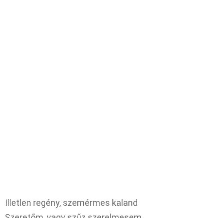
Illetlen regény, szemérmes kaland
Szeretőm, vagy szűz szerelmesem