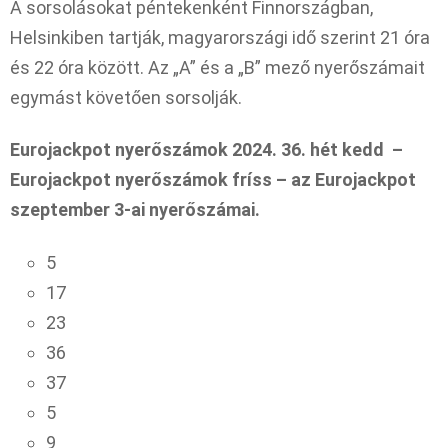
A sorsolásokat péntekenként Finnországban,
Helsinkiben tartják, magyarországi idő szerint 21 óra
és 22 óra között. Az „A” és a „B” mező nyerőszámait
egymást követően sorsolják.
Eurojackpot nyerőszámok 2024. 36. hét kedd –
Eurojackpot nyerőszámok fríss – az Eurojackpot
szeptember 3-ai nyerőszámai
.
5
17
23
36
37
5
9