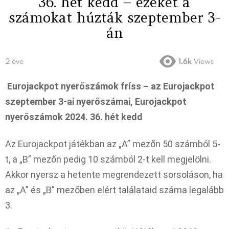
36. hét kedd – ezeket a
számokat húzták szeptember 3-
án
2 éve
1.6k
Views
Eurojackpot nyerőszámok fríss – az Eurojackpot
szeptember 3-ai nyerőszámai, Eurojackpot
nyerőszámok 2024. 36. hét kedd
Az Eurojackpot játékban az „A” mezőn 50 számból 5-
t, a „B” mezőn pedig 10 számból 2-t kell megjelölni.
Akkor nyersz a hetente megrendezett sorsoláson, ha
az „A” és „B” mezőben elért találataid száma legalább
3.