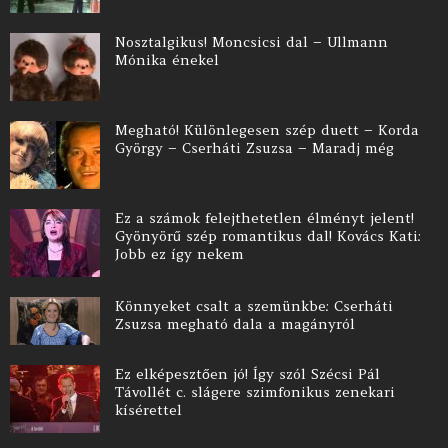
Nosztalgikus! Moncsicsi dal – Ullmann
Mónika énekel
Megható! Különlegesen szép duett – Korda
György – Cserháti Zsuzsa – Maradj még
Ez a számok felejthetetlen élményt jelent!
Gyönyörű szép romantikus dal! Kovács Kati:
Jobb ez így nekem
Könnyeket csalt a szemünkbe: Cserháti
Zsuzsa megható dala a magányról
Ez elképesztően jó! Így szól Szécsi Pál
Távollét c. slágere szimfonikus zenekari
kísérettel