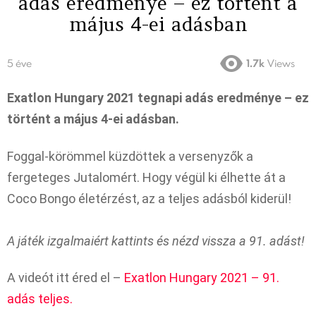
adás eredménye – ez történt a
május 4-ei adásban
5 éve
1.7k
Views
Exatlon Hungary 2021 tegnapi adás eredménye – ez
történt a május 4-ei adásban.
Foggal-körömmel küzdöttek a versenyzők a
fergeteges Jutalomért. Hogy végül ki élhette át a
Coco Bongo életérzést, az a teljes adásból kiderül!
A játék izgalmaiért kattints és nézd vissza a 91. adást!
A videót itt éred el –
Exatlon Hungary 2021 – 91.
adás teljes.