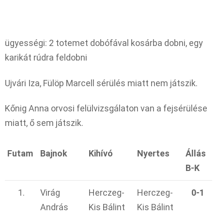
ügyességi: 2 totemet dobófával kosárba dobni, egy
karikát rúdra feldobni
Ujvári Iza, Fülöp Marcell sérülés miatt nem játszik.
Kőnig Anna orvosi felülvizsgálaton van a fejsérülése
miatt, ő sem játszik.
Futam
Bajnok
Kihívó
Nyertes
Állás
B-K
1.
Virág
Herczeg-
Herczeg-
0-1
András
Kis Bálint
Kis Bálint