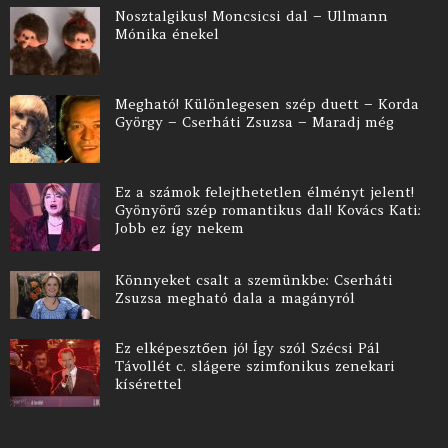
Nosztalgikus! Moncsicsi dal – Ullmann
Mónika énekel
Megható! Különlegesen szép duett – Korda
György – Cserháti Zsuzsa – Maradj még
Ez a számok felejthetetlen élményt jelent!
Gyönyörű szép romantikus dal! Kovács Kati:
Jobb ez így nekem
Könnyeket csalt a szemünkbe: Cserháti
Zsuzsa megható dala a magányról
Ez elképesztően jó! Így szól Szécsi Pál
Távollét c. slágere szimfonikus zenekari
kísérettel