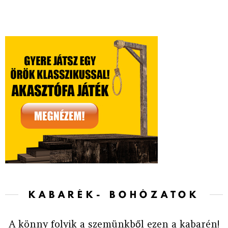
KABARÉK- BOHÓZATOK
A könny folyik a szemünkből ezen a kabarén!