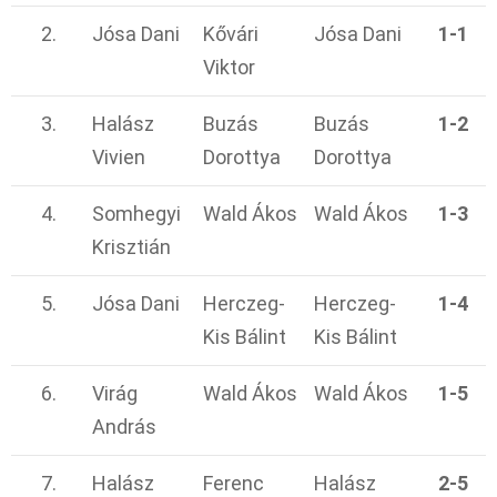
2.
Jósa Dani
Kővári
Jósa Dani
1-1
Viktor
3.
Halász
Buzás
Buzás
1-2
Vivien
Dorottya
Dorottya
4.
Somhegyi
Wald Ákos
Wald Ákos
1-3
Krisztián
5.
Jósa Dani
Herczeg-
Herczeg-
1-4
Kis Bálint
Kis Bálint
6.
Virág
Wald Ákos
Wald Ákos
1-5
András
7.
Halász
Ferenc
Halász
2-5