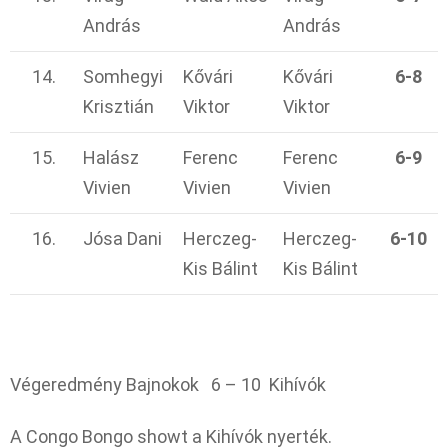
András
András
14.
Somhegyi
Kővári
Kővári
6-8
Krisztián
Viktor
Viktor
15.
Halász
Ferenc
Ferenc
6-9
Vivien
Vivien
Vivien
16.
Jósa Dani
Herczeg-
Herczeg-
6-10
Kis Bálint
Kis Bálint
Végeredmény Bajnokok 6 – 10 Kihívók
A Congo Bongo showt a Kihívók nyerték.