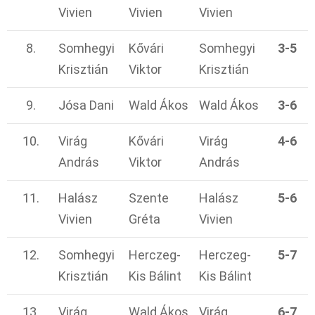
Vivien
Vivien
Vivien
8.
Somhegyi
Kővári
Somhegyi
3-5
Krisztián
Viktor
Krisztián
9.
Jósa Dani
Wald Ákos
Wald Ákos
3-6
10.
Virág
Kővári
Virág
4-6
András
Viktor
András
11.
Halász
Szente
Halász
5-6
Vivien
Gréta
Vivien
12.
Somhegyi
Herczeg-
Herczeg-
5-7
Krisztián
Kis Bálint
Kis Bálint
13.
Virág
Wald Ákos
Virág
6-7