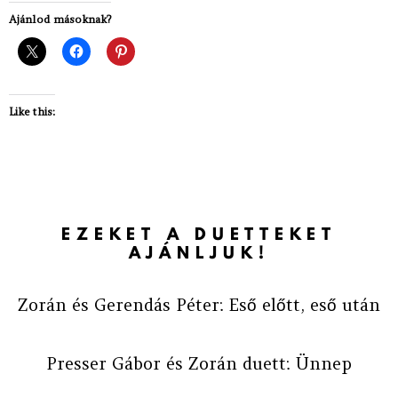
Ajánlod másoknak?
Like this:
EZEKET A DUETTEKET
AJÁNLJUK!
Zorán és Gerendás Péter: Eső előtt, eső után
Presser Gábor és Zorán duett: Ünnep