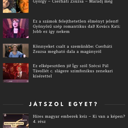
György – Cserháti Zsuzsa – Maradj még
Ez a számok felejthetetlen élményt jelent!
Gyönyörű szép romantikus dal! Kovács Kati:
Jobb ez így nekem
Könnyeket csalt a szemünkbe: Cserháti
Zsuzsa megható dala a magányról
Ez elképesztően jó! Így szól Szécsi Pál
Távollét c. slágere szimfonikus zenekari
kísérettel
JÁTSZOL EGYET?
Híres magyar emberek kvíz – Ki van a képen?
4. rész