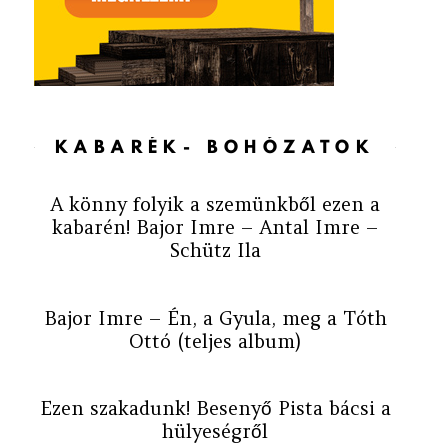
KABARÉK- BOHÓZATOK
A könny folyik a szemünkből ezen a
kabarén! Bajor Imre – Antal Imre –
Schütz Ila
Bajor Imre – Én, a Gyula, meg a Tóth
Ottó (teljes album)
Ezen szakadunk! Besenyő Pista bácsi a
hülyeségről