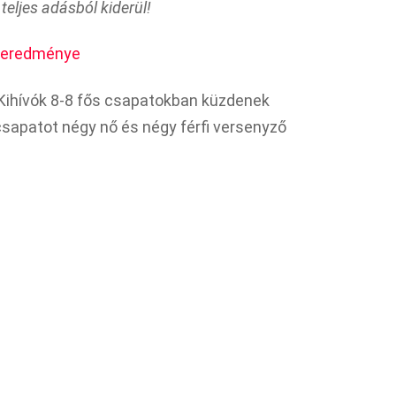
 teljes adásból kiderül!
s eredménye
 Kihívók 8-8 fős csapatokban küzdenek
apatot négy nő és négy férfi versenyző