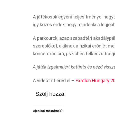
A játékosok egyéni teljesítményei nagy
így közös érdek, hogy mindenki a legjob
A parkourok, azaz szabadtéri akadálypály
szereplőket, akiknek a fizikai erőnlét m
koncentrációra, pszichés felkészültségr
A játék izgalmaiért kattints és nézd vissz
A videót itt éred el –
Exatlon Hungary 20
Szólj hozzá!
Ajánlod másoknak?