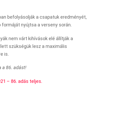
ban befolyásolják a csapatuk eredményét,
b formáját nyújtsa a verseny során.
ák nem várt kihívások elé állítják a
ellett szükségük lesz a maximális
e is.
a a 86. adást!
21 – 86. adás teljes.