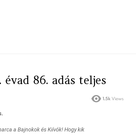
 évad 86. adás teljes
1.5k
Views
s.
harca a Bajnokok és Kiívók! Hogy kik