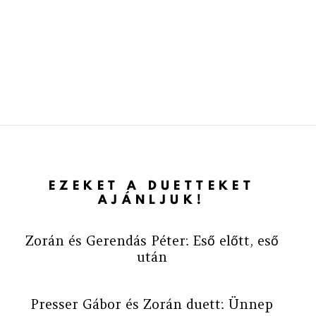
EZEKET A DUETTEKET
AJÁNLJUK!
Zorán és Gerendás Péter: Eső előtt, eső
után
Presser Gábor és Zorán duett: Ünnep