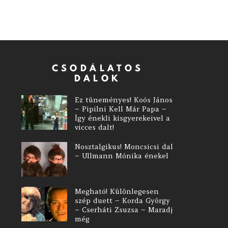
CSODÁLATOS
DALOK
Ez tüneményes! Koós János
– Pipilni Kell Már Papa –
Így énekli kisgyerekeivel a
vicces dalt!
Nosztalgikus! Moncsicsi dal
– Ullmann Mónika énekel
Megható! Különlegesen
szép duett – Korda György
– Cserháti Zsuzsa – Maradj
még