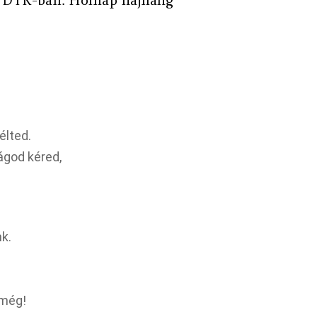
a DTK-ban: Holnap hajnalig
élted.
god kéred,
k.
 még!