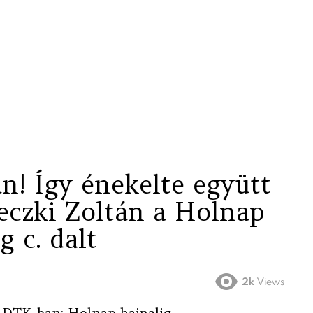
n! Így énekelte együtt
reczki Zoltán a Holnap
g c. dalt
2k
Views