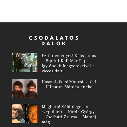
CSODÁLATOS
DALOK
Ez tüneményes! Koós János
– Pipilni Kell Már Papa –
Így énekli kisgyerekeivel a
vicces dalt!
Nosztalgikus! Moncsicsi dal
– Ullmann Mónika énekel
Megható! Különlegesen
szép duett – Korda György
– Cserháti Zsuzsa – Maradj
még