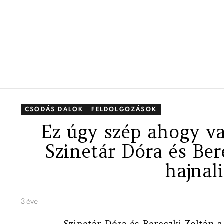
CSODÁS DALOK
FELDOLGOZÁSOK
Ez úgy szép ahogy va
Szinetár Dóra és Be
hajnali
3 éve