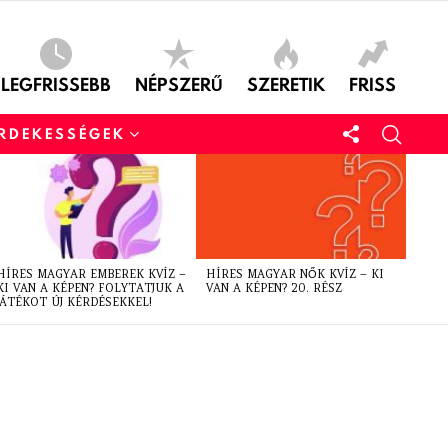
LEGFRISSEBB
NÉPSZERŰ
SZERETIK
FRISS
ÉRDEKESSÉGEK
HÍRES MAGYAR EMBEREK KVÍZ –
HÍRES MAGYAR NŐK KVÍZ – KI
KI VAN A KÉPEN? FOLYTATJUK A
VAN A KÉPEN? 20. RÉSZ
JÁTÉKOT ÚJ KÉRDÉSEKKEL!