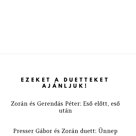
EZEKET A DUETTEKET
AJÁNLJUK!
Zorán és Gerendás Péter: Eső előtt, eső
után
Presser Gábor és Zorán duett: Ünnep