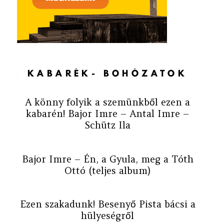
KABARÉK- BOHÓZATOK
A könny folyik a szemünkből ezen a
kabarén! Bajor Imre – Antal Imre –
Schütz Ila
Bajor Imre – Én, a Gyula, meg a Tóth
Ottó (teljes album)
Ezen szakadunk! Besenyő Pista bácsi a
hülyeségről