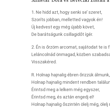
Szinetár Dóra és Bereczki Zoltán 
1. Ne hidd azt, hogy senki se’ szeret,
Szoríts jobban, melletted vagyok én!
Új kedvest egy még újabb követ,
De barátságunk csillagidőt ígér.
2. Én is őrzöm arcomat, sajátodat te is f
Leláncolnád önmagad, közben szabadsá
Visszakéred.
R. Holnap hajnalig ébren őrizzük álmunk,
Holnap hajnalig mindent rendben találun
Érintsd meg a lelkem még egyszer,
Érintsd meg, és aztán engedj el!
Holnap hajnalig őszintén ölelj még, ölelj